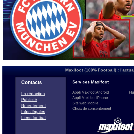
Maxifoot (100% Football) : l'actua
Services Maxifoot
Contacts
Appli Maxifoot Android
Flu
La rédaction
Appli Maxifoot iPhone
Publicité
Site web Mobile
Recrutement
Choix de consentement
Infos légales
Liens football