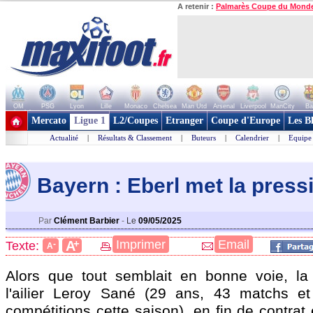
A retenir :
Palmarès Coupe du Mond
OM
PSG
Lyon
Lille
Monaco
Chelsea
Man Utd
Arsenal
Liverpool
ManCity
Ba
+ de clubs
Mercato
Ligue 1
L2/Coupes
Etranger
Coupe d'Europe
Les B
Actualité
|
Résultats & Classement
|
Buteurs
|
Calendrier
|
Equipe
Bayern : Eberl met la press
Par
Clément Barbier
-
Le
09/05/2025
+
Imprimer
Email
A
Texte:
-
A
Alors que tout semblait en bonne voie, la
l'ailier Leroy
Sané
(29 ans, 43 matchs et 
compétitions cette saison), en fin de contrat 