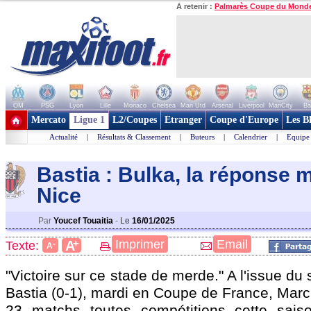
A retenir :
Palmarès Coupe du Mond
OM
PSG
Lyon
Lille
Monaco
Chelsea
Man Utd
Arsenal
Liverpool
ManCity
Ba
+ de clubs
Mercato
Ligue 1
L2/Coupes
Etranger
Coupe d'Europe
Les B
Actualité
|
Résultats & Classement
|
Buteurs
|
Calendrier
|
Equipe
Bastia : Bulka, la réponse 
Nice
Par
Youcef Touaitia
-
Le
16/01/2025
+
Imprimer
Email
A
Texte:
-
A
"Victoire sur ce stade de merde." A l'issue du
Bastia (0-1), mardi en Coupe de France, Mar
23 matchs toutes compétitions cette saiso