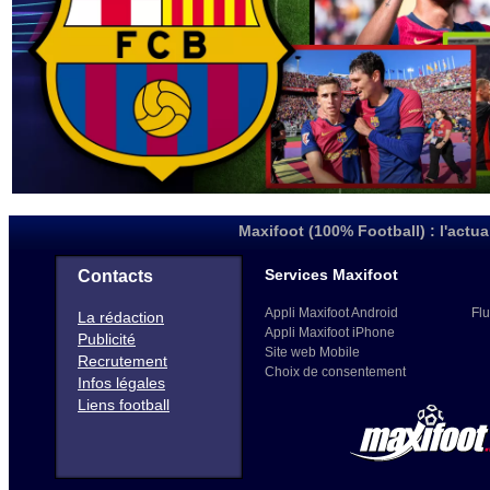
Maxifoot (100% Football) : l'actua
Services Maxifoot
Contacts
Appli Maxifoot Android
Flu
La rédaction
Appli Maxifoot iPhone
Publicité
Site web Mobile
Recrutement
Choix de consentement
Infos légales
Liens football