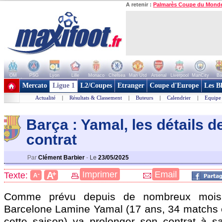
A retenir :
Palmarès Coupe du Mond
OM
PSG
Lyon
Lille
Monaco
Chelsea
Man Utd
Arsenal
Liverpool
ManCity
Ba
+ de clubs
Mercato
Ligue 1
L2/Coupes
Etranger
Coupe d'Europe
Les B
Actualité
|
Résultats & Classement
|
Buteurs
|
Calendrier
|
Equipe
Barça : Yamal, les détails d
contrat
Par
Clément Barbier
-
Le
23/05/2025
+
Imprimer
Email
A
Texte:
-
A
Comme prévu depuis de nombreux mois, 
Barcelone Lamine
Yamal
(17 ans, 34 matchs e
cette saison) va prolonger son contrat à sa