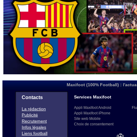
Maxifoot (100% Football) : l'actua
Services Maxifoot
Contacts
Appli Maxifoot Android
Flu
La rédaction
Appli Maxifoot iPhone
Publicité
Site web Mobile
Recrutement
Choix de consentement
Infos légales
Liens football