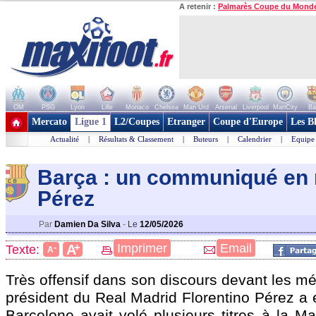
A retenir :
Palmarès Coupe du Mond
OM
PSG
Lyon
Lille
Monaco
Chelsea
Man Utd
Arsenal
Liverpool
ManCity
Ba
+ de clubs
Mercato
Ligue 1
L2/Coupes
Etranger
Coupe d'Europe
Les B
Actualité
|
Résultats & Classement
|
Buteurs
|
Calendrier
|
Equipe
Barça : un communiqué en 
Pérez
Par
Damien Da Silva
-
Le
12/05/2026
+
Imprimer
Email
A
Texte:
-
A
Très offensif dans son discours devant les mé
président du Real Madrid Florentino Pérez a 
Barcelone avait volé plusieurs titres à la M