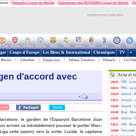
etenir :
Palmarès Coupe du Monde
-
Classement des BUTEURS Coupe du Monde
-
TA
emplacement publicitaire
n Utd
Arsenal
Liverpool
ManCity
Barca
Real
Atletico
Milan
Juve
Inter
Naples
ger
Coupe d'Europe
Les Bleus & International
Chroniques
TV
+
Buteurs
|
Calendrier
|
Equipe type
|
Tableau Transferts
|
Palmarès
|
Les Club
egen d'accord avec
Actu et t
OM : la pi
14h43
PSG : ça n
14h14
Amical : R
13h59
+
Arsenal : 
13h55
Amical : 
13h48
Email
Tweet
Real : Mou
13h30
Amical : T
12h49
arcelone, le gardien de l'Espanyol Barcelone Joan
OM : Benat
12h22
Son arrivée va inévitablement pousser le portier
Marc-
Newcastle 
12h00
ga cette saison) vers la sortie. Lucide, le capitaine