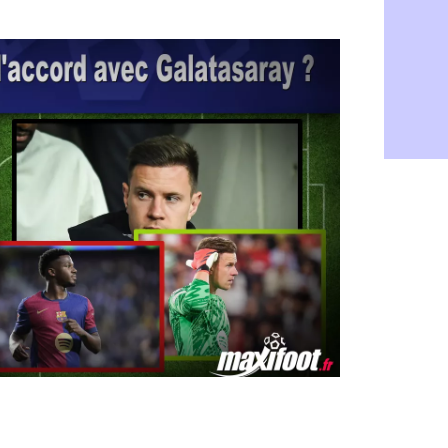
Monaco : l
07/08
Man Utd : B
07/08
Man City :
07/08
Naples : l
07/08
OM : Lucas
07/08
PSG : le co
07/08
PSG : une 
07/08
Francfort :
07/08
Strasbourg 
07/08
Monaco : F
07/08
Dortmund :
07/08
Barça : pr
07/08
Argentine :
07/08
Tottenham 
07/08
Barça : l'a
07/08
FIFA : la C
06/08
CdM 2030 :
06/08
Rennes : Em
06/08
Côte d'Ivoi
06/08
Rennes : H
06/08
Man City :
06/08
Man Utd : Z
06/08
Amical : M
06/08