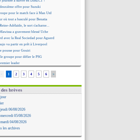
re journée à suivre en DIRECT !
deuxième offre pour Suzuki
roupe pour le match face à Man Utd
ur où tout a basculé pour Benatia
Reine-Adélaïde, le sort s'acharne...
Mawissa a gravement blessé Uche
rd avec la Real Sociedad pour Aguerd
aujo va partir en prêt à Liverpool
 pousse pour Gouiri
le groupe pour défier le PSG
premier leader
erg, son agent maintient le suspense
<
1
2
3
4
5
6
>
i évoque son avenir
e transfert d'Asllani tombe à l'eau
tilisation du Football Video Support
 des brèves
ia envoie une pique à Longoria
 jour
: Al-Ahli veut Pape Gueye
ier
ernière saison de Fonseca ?
 jeudi 06/08/2026
uveau prétendant pour Højbjerg
 mercredi 05/08/2026
 gardien norvégien en approche ?
 mardi 04/08/2026
urt a versé 120 M€ en 2026
s les archives
tours dans le groupe face à Man Utd ?
n Carlos va partir en Italie