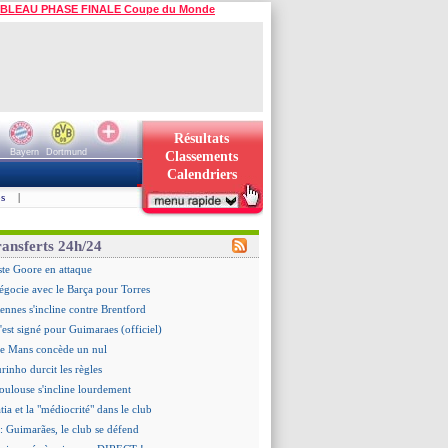
BLEAU PHASE FINALE Coupe du Monde
Résultats
Bayern
Dortmund
Classements
Calendriers
s
|
ransferts 24h/24
ste Goore en attaque
égocie avec le Barça pour Torres
ennes s'incline contre Brentford
c'est signé pour Guimaraes (officiel)
Le Mans concède un nul
rinho durcit les règles
oulouse s'incline lourdement
ia et la "médiocrité" dans le club
: Guimarães, le club se défend