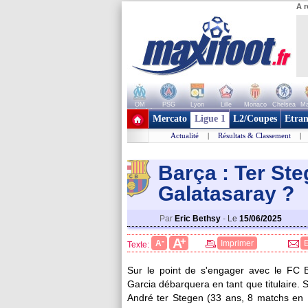
A r
OM
PSG
Lyon
Lille
Monaco
Chelsea
Ma
+ de clubs
Mercato
Ligue 1
L2/Coupes
Etran
Actualité
|
Résultats & Classement
|
Barça : Ter St
Galatasara
y ?
Par
Eric Bethsy
-
Le
15/06/2025
+
A
-
A
Imprimer
Texte:
Sur le point de s'engager avec le FC B
Garcia débarquera en tant que titulaire. 
André ter Stegen
(33 ans, 8 matchs en Li