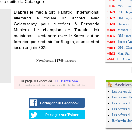
L2 : la 1è
11h46
 à quitter la Catalogne.
PSG : une 
11h20
D'après le média turc Fanatik, l'international
PSG : le g
10h49
allemand a trouvé un accord avec
OM : le jo
10h32
Galatasaray pour succéder à Fernando
Heracles : 
10h10
Muslera. Le champion de Turquie doit
Monaco : 
09h49
maintenant s'entendre avec le Barça, qui ne
OM : acco
09h35
fera rien pour retenir Ter Stegen, sous contrat
Barça : Ar
09h08
jusqu'en juin 2028.
OM : Côme
08h54
Man Utd : 
08h32
L3 : Caen 
07/08
News lue par
12749
visiteurs
OM : Højbj
07/08
OM : Gouir
07/08
Leipzig : l
07/08
la page Maxifoot de :
FC Barcelone
L3 : 1ère u
07/08
Archives
bilan, stats, résultats, calendrier, effectif, transferts, ...
OM : Benat
07/08
Les brèves du
Villarreal 
07/08
Les brèves d'h
Lyon : la d
07/08
Partager sur Facebook
Les brèves du
OM : un no
07/08
Les brèves du
Brest : un
07/08
Partager sur Twitter
Les brèves du
OM : McCo
07/08
Recherche dan
PSG : 4 re
07/08
Nice : Kevi
07/08