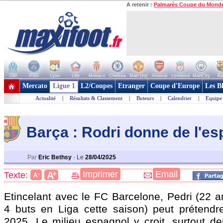
A retenir :
Palmarès Coupe du Mond
OM
PSG
Lyon
Lille
Monaco
Chelsea
Man Utd
Arsenal
Liverpool
ManCity
Ba
+ de clubs
Mercato
Ligue 1
L2/Coupes
Etranger
Coupe d'Europe
Les B
Actualité
|
Résultats & Classement
|
Buteurs
|
Calendrier
|
Equipe
Barça : Rodri donne de l'esp
Par
Eric Bethsy
-
Le
28/04/2025
+
Imprimer
Email
A
Texte:
-
A
Etincelant avec le FC Barcelone,
Pedri
(22 a
4 buts en Liga cette saison) peut prétendr
2025. Le milieu espagnol y croit, surtout de