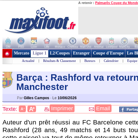
A retenir :
Palmarès Coupe du Mond
OM
PSG
Lyon
Lille
Monaco
Chelsea
Man Utd
Arsenal
Liverpool
ManCity
Ba
+ de clubs
Mercato
Ligue 1
L2/Coupes
Etranger
Coupe d'Europe
Les B
Actualité
|
Résultats & Classement
|
Buteurs
|
Calendrier
|
Equipe
Barça : Rashford va retourn
Manchester
Par
Gilles Campos
-
Le
10/06/2026
+
Imprimer
Email
A
Texte:
-
A
Auteur d'un prêt réussi au FC Barcelone cett
Rashford
(28 ans, 49 matchs et 14 buts tou
cette saison) va tout de même retourner à Ma