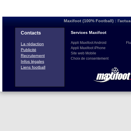
Maxifoot (100% Football) : l'actua
Services Maxifoot
Contacts
Appli Maxifoot Android
Flu
La rédaction
Appli Maxifoot iPhone
Publicité
Site web Mobile
Recrutement
Choix de consentement
Infos légales
Liens football