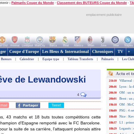
etenir :
Palmarès Coupe du Monde
-
Classement des BUTEURS Coupe du Monde
-
TA
emplacement publicitaire
n Utd
Arsenal
Liverpool
ManCity
Barca
Real
Atletico
Milan
Juve
Inter
Naples
ger
Coupe d'Europe
Les Bleus & International
Chroniques
TV
+
Buteurs
|
Calendrier
|
Equipe type
|
Tableau Transferts
|
Palmarès
|
Les Club
Actu et t
rêve de Lewandowski
Villarreal
21h10
Lyon : la 
20h46
OM : un n
20h30
4
Brest : un
20h01
OM : McCo
19h18
Email
Tweet
PSG : 4 re
19h09
s, 43 matchs et 18 buts toutes compétitions cette
Nice : Kevi
18h48
de champion d'Espagne remporté avec le FC Barcelone.
L1 : priso
18h37
pour la suite de sa carrière, l'attaquant polonais attire
Leganés : 
18h29