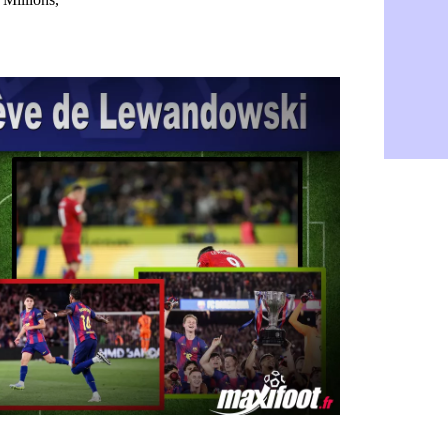
Monaco : l
06/08
FIFA : Teb
06/08
FIFA : l'UE
06/08
PSG : Teba
06/08
Real : Vini
06/08
Lyon : Man
06/08
OM : une o
06/08
Real : c'es
06/08
Troyes : Ju
06/08
PSG : Aklio
06/08
OM : une o
06/08
PSG : cont
06/08
Ouganda : 
06/08
Arsenal : A
06/08
Chelsea : P
06/08
FIFA : le 
06/08
PSG : l'ét
06/08
Bologne : D
06/08
OM : accor
06/08
OM : Medi
06/08
Uruguay : 
06/08
Séville : J
06/08
PSG : Ndja
06/08