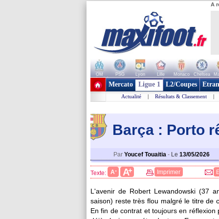
A r
OM
PSG
Lyon
Lille
Monaco
Chelsea
Ma
+ de clubs
Mercato
Ligue 1
L2/Coupes
Etran
Actualité
|
Résultats & Classement
|
Barça : Porto 
Par
Youcef Touaitia
-
Le
13/05/2026
+
A
-
A
Imprimer
Texte:
L'avenir de Robert
Lewandowski
(37 an
saison) reste très flou malgré le titre 
En fin de contrat et toujours en réflexion 