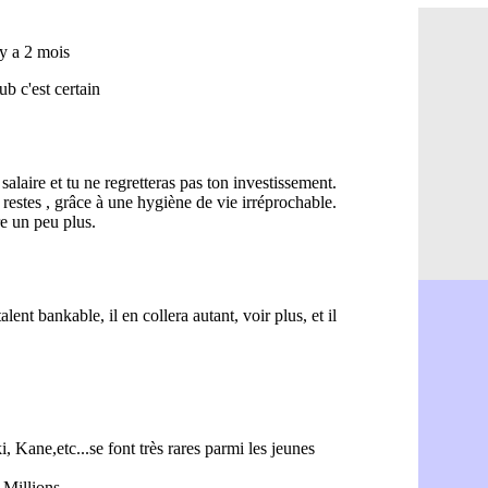
Naples : l
11h31
OM : Lucas
11h10
PSG : le c
10h52
PSG : une 
10h33
Francfort 
10h12
Strasbourg
10h09
Monaco : F
10h05
Dortmund 
09h44
Barça : pr
09h24
Argentine 
09h06
Tottenham
08h44
Barça : l'
08h22
FIFA : la C
06/08
CdM 2030 :
06/08
Rennes : Em
06/08
Côte d'Ivoi
06/08
Rennes : H
06/08
Man City :
06/08
Man Utd : Z
06/08
Amical : M
06/08
Nantes : De
06/08
OM : le clu
06/08