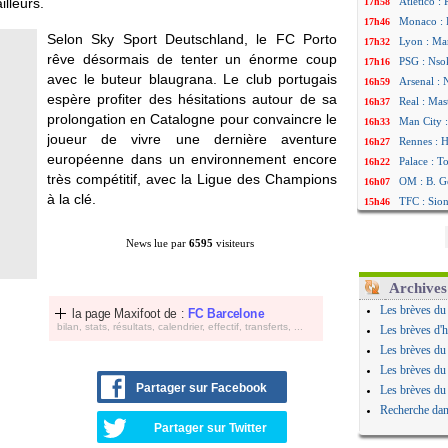
illeurs.
Atletico :
17h58
Monaco : F
17h46
Selon Sky Sport Deutschland, le FC Porto
Lyon : Man
17h32
rêve désormais de tenter un énorme coup
PSG : Nsok
17h16
avec le buteur blaugrana. Le club portugais
Arsenal : 
16h59
espère profiter des hésitations autour de sa
Real : Mas
16h37
prolongation en Catalogne pour convaincre le
Man City :
16h33
joueur de vivre une dernière aventure
Rennes : H
16h27
européenne dans un environnement encore
Palace : T
16h22
très compétitif, avec la Ligue des Champions
OM : B. Ge
16h07
à la clé.
TFC : Sion
15h46
PSG : Liv
15h41
Norvège : 
15h20
News lue par
6595
visiteurs
PSG : Mbay
14h55
Monaco : F
14h38
Archives
Grenade :
14h19
Les brèves du
la page Maxifoot de :
FC Barcelone
Juve : Zhe
13h56
bilan, stats, résultats, calendrier, effectif, transferts, ...
Les brèves d'h
OM : Aguer
13h35
Les brèves du
Arsenal : 
13h12
Les brèves du
Nantes : d
12h48
Partager sur Facebook
Les brèves du
Monaco : 
12h25
Recherche dan
Man Utd : 
12h06
Partager sur Twitter
Man City :
11h53