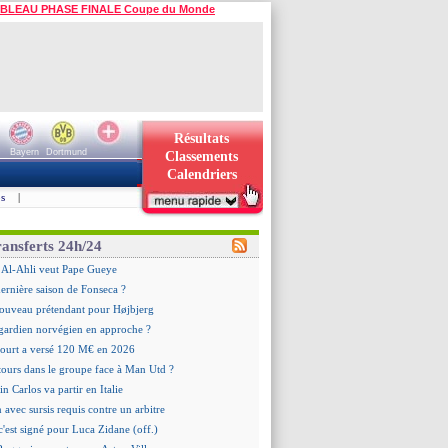
BLEAU PHASE FINALE Coupe du Monde
Résultats
Bayern
Dortmund
Classements
Calendriers
s
|
ransferts 24h/24
 : Al-Ahli veut Pape Gueye
dernière saison de Fonseca ?
ouveau prétendant pour Højbjerg
 gardien norvégien en approche ?
urt a versé 120 M€ en 2026
tours dans le groupe face à Man Utd ?
n Carlos va partir en Italie
n avec sursis requis contre un arbitre
c'est signé pour Luca Zidane (off.)