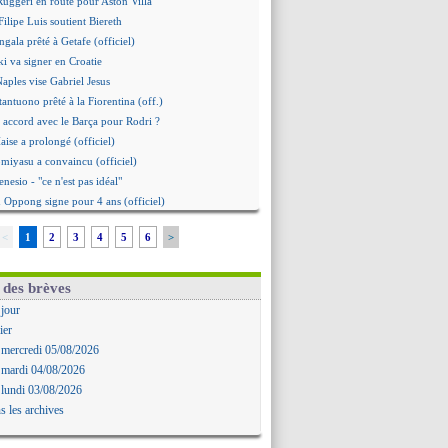
 Ruggeri en route pour Aston Villa
ilipe Luis soutient Biereth
gala prêté à Getafe (officiel)
i va signer en Croatie
Naples vise Gabriel Jesus
tantuono prêté à la Fiorentina (off.)
 accord avec le Barça pour Rodri ?
aise a prolongé (officiel)
omiyasu a convaincu (officiel)
nesio - "ce n'est pas idéal"
 Oppong signe pour 4 ans (officiel)
erpool va proposer 115 M€ pour Barcola
<
1
2
3
4
5
6
>
la démission d'Infantino réclamée
e, deux pistes se détachent
ilipe Luis veut remplacer Akliouche
 des brèves
 Luca Zidane va changer de club
 jour
grova très clair sur son futur
ier
d, le plan B de Naples
 mercredi 05/08/2026
Guimarães a signé son contrat
 mardi 04/08/2026
irection Chypre pour Duverne
 lundi 03/08/2026
le remplaçant d'Akliouche en approche
s les archives
Bayindir signe au Celta (officiel)
 Enzo Fernandez pour l'après-Rodri ?