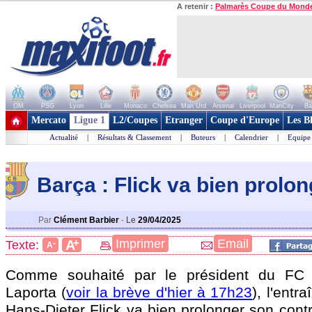
A retenir :
Palmarès Coupe du Mond
OM
PSG
Lyon
Lille
Monaco
Chelsea
Man Utd
Arsenal
Liverpool
ManCity
Ba
+ de clubs
Mercato
Ligue 1
L2/Coupes
Etranger
Coupe d'Europe
Les B
Actualité
|
Résultats & Classement
|
Buteurs
|
Calendrier
|
Equipe
Barça : Flick va bien prolon
Par
Clément Barbier
-
Le
29/04/2025
+
Imprimer
Email
A
Texte:
-
A
Comme souhaité par le président du FC 
Laporta (
voir la brève d'hier à 17h23
), l'entr
Hans-Dieter Flick va bien prolonger son cont