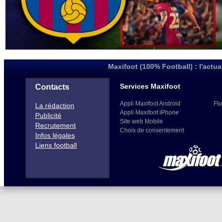
Maxifoot (100% Football) : l'actua
Services Maxifoot
Contacts
Appli Maxifoot Android
Flu
La rédaction
Appli Maxifoot iPhone
Publicité
Site web Mobile
Recrutement
Choix de consentement
Infos légales
Liens football