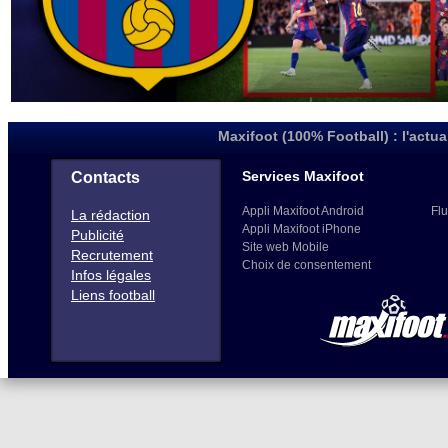
Maxifoot (100% Football) : l'actua
Services Maxifoot
Contacts
Appli Maxifoot Android
Flu
La rédaction
Appli Maxifoot iPhone
Publicité
Site web Mobile
Recrutement
Choix de consentement
Infos légales
Liens football