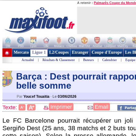
A retenir :
Palmarès Coupe du Mond
OM
PSG
Lyon
Lille
Monaco
Chelsea
Man Utd
Arsenal
Liverpool
ManCity
Ba
+ de clubs
Mercato
Ligue 1
L2/Coupes
Etranger
Coupe d'Europe
Les B
Actualité
|
Résultats & Classement
|
Buteurs
|
Calendrier
|
Equipe
Barça : Dest pourrait rappo
belle somme
Par
Youcef Touaitia
-
Le
03/06/2026
+
Imprimer
Email
A
Texte:
-
A
Le FC Barcelone pourrait récupérer un jol
Sergiño
Dest
(25 ans, 38 matchs et 2 buts to
cette saison). Selon la presse allemande, 