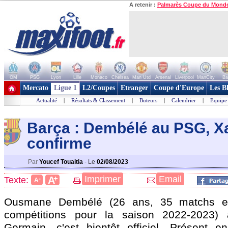
A retenir :
Palmarès Coupe du Mond
OM
PSG
Lyon
Lille
Monaco
Chelsea
Man Utd
Arsenal
Liverpool
ManCity
Ba
+ de clubs
Mercato
Ligue 1
L2/Coupes
Etranger
Coupe d'Europe
Les B
Actualité
|
Résultats & Classement
|
Buteurs
|
Calendrier
|
Equipe
Barça : Dembélé au PSG, X
confirme
Par
Youcef Touaitia
-
Le
02/08/2023
+
Imprimer
Email
A
Texte:
-
A
Ousmane
Dembélé
(26 ans, 35 matchs et
compétitions pour la saison 2022-2023) 
Germain, c'est bientôt officiel. Présent 