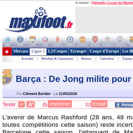
A retenir :
Palmarès Coupe du Mond
OM
PSG
Lyon
Lille
Monaco
Chelsea
Man Utd
Arsenal
Liverpool
ManCity
Ba
+ de clubs
Mercato
Ligue 1
L2/Coupes
Etranger
Coupe d'Europe
Les B
Actualité
|
Résultats & Classement
|
Buteurs
|
Calendrier
|
Equipe
Barça : De Jong milite pou
Par
Clément Barbier
-
Le
21/05/2026
+
Imprimer
Email
A
Texte:
-
A
L'avenir de Marcus
Rashford
(28 ans, 48 ma
toutes compétitions cette saison) reste incer
Barcelone cette saison, l'attaquant de Ma