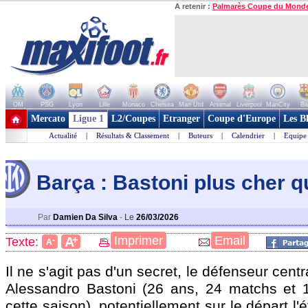
A retenir :
Palmarès Coupe du Mond
OM
PSG
Lyon
Lille
Monaco
Chelsea
Man Utd
Arsenal
Liverpool
ManCity
Ba
+ de clubs
Mercato
Ligue 1
L2/Coupes
Etranger
Coupe d'Europe
Les B
Actualité
|
Résultats & Classement
|
Buteurs
|
Calendrier
|
Equipe
Barça : Bastoni plus cher q
Par
Damien Da Silva
-
Le
26/03/2026
+
Imprimer
Email
A
Texte:
-
A
Il ne s'agit pas d'un secret, le défenseur centra
Alessandro
Bastoni
(26 ans, 24 matchs et 1
cette saison), potentiellement sur le départ l'é