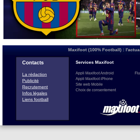
Maxifoot (100% Football) : l'actua
Services Maxifoot
Contacts
Appli Maxifoot Android
Flu
La rédaction
Appli Maxifoot iPhone
Publicité
Site web Mobile
Recrutement
Choix de consentement
Infos légales
Liens football