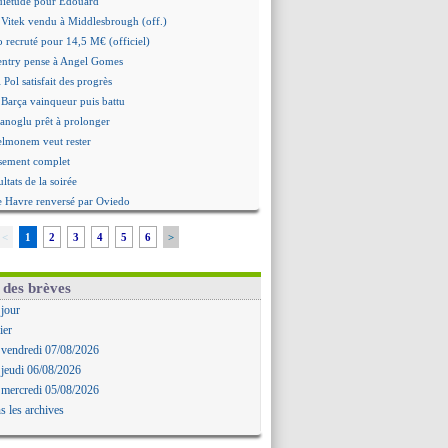
quiétude pour Édouard
 Vitek vendu à Middlesbrough (off.)
 recruté pour 14,5 M€ (officiel)
ntry pense à Angel Gomes
 Pol satisfait des progrès
 Barça vainqueur puis battu
hanoglu prêt à prolonger
elmonem veut rester
ssement complet
ultats de la soirée
e Havre renversé par Oviedo
ce battu aux tirs au but
<
1
2
3
4
5
6
>
Ivanovic proche de Lens
 "alarmé" par la situation
Alvarez, le Barça va revoir son offre
 des brèves
Mbamba prêté par Leverkusen (officiel)
 jour
 Real bat Ferencvaros
ier
ukaku dit oui à Fenerbahçe
 vendredi 07/08/2026
est arrache le nul contre Venise
 jeudi 06/08/2026
n nouveau nul pour Le Mans
 mercredi 05/08/2026
 nul entre Auxerre et Troyes
s les archives
 Sergi Roberto a signé (officiel)
gers fait tomber Lorient