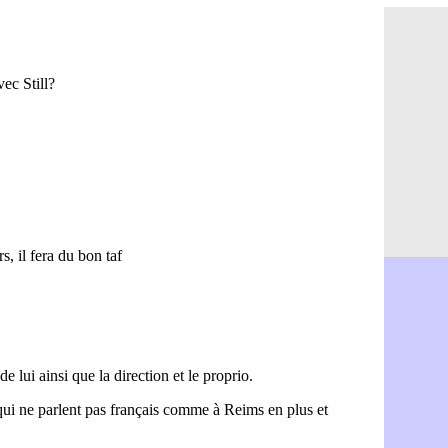
Amical : l
08/08
Amical : R
08/08
Amical : P
08/08
Barça : De
08/08
Atletico : 
08/08
Amical : L
08/08
Nottingham
08/08
Amical : St
08/08
Amical : L
08/08
Lens : Gani
08/08
OM : le PSG
08/08
Amical : P
08/08
Amical : C
08/08
Argentine 
08/08
Amical : l'I
08/08
Atletico : 
08/08
Monaco : C
08/08
Amical : e
08/08
OM : la pis
08/08
PSG : ça n
08/08
Amical : Re
08/08
Arsenal : c
08/08