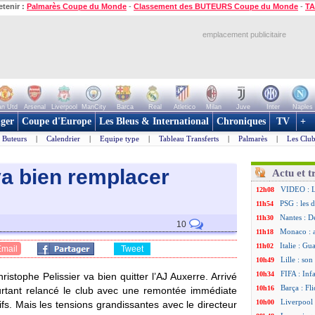
etenir :
Palmarès Coupe du Monde
-
Classement des BUTEURS Coupe du Monde
-
TA
emplacement publicitaire
n Utd
Arsenal
Liverpool
ManCity
Barca
Real
Atletico
Milan
Juve
Inter
Naples
ger
Coupe d'Europe
Les Bleus & International
Chroniques
TV
+
Buteurs
|
Calendrier
|
Equipe type
|
Tableau Transferts
|
Palmarès
|
Les Club
 va bien remplacer
Actu et t
VIDEO : Lu
12h08
PSG : les 
11h54
Nantes : D
11h30
10
Monaco : 
11h18
Italie : Gu
11h02
Email
Tweet
Lille : so
10h49
FIFA : Inf
10h34
istophe Pelissier va bien quitter l’AJ Auxerre. Arrivé
Barça : Fl
10h16
urtant relancé le club avec une remontée immédiate
Liverpool 
10h00
ifs. Mais les tensions grandissantes avec le directeur