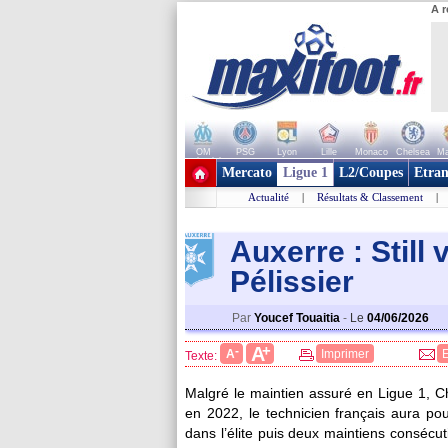
A r
OM
PSG
Lyon
Lille
Monaco
Chelsea
Ma
+ de clubs
Mercato
Ligue 1
L2/Coupes
Etran
Actualité
|
Résultats & Classement
|
Auxerre : Still
Pélissier
Par
Youcef Touaitia
-
Le
04/06/2026
+
A
-
A
Imprimer
Texte:
Malgré le maintien assuré en Ligue 1, Chr
en 2022, le technicien français aura po
dans l’élite puis deux maintiens consécut