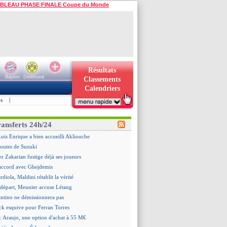
BLEAU PHASE FINALE Coupe du Monde
Résultats
Bayern
Dortmund
Classements
Calendriers
s
|
ransferts 24h/24
is Enrique a bien accueilli Akliouche
doutes de Suzuki
er Zakarian fustige déjà ses joueurs
accord avec Ghejdemis
ardiola, Maldini rétablit la vérité
n départ, Meunier accuse Létang
antino ne démissionnera pas
ick esquive pour Ferran Torres
: Araujo, une option d'achat à 55 M€