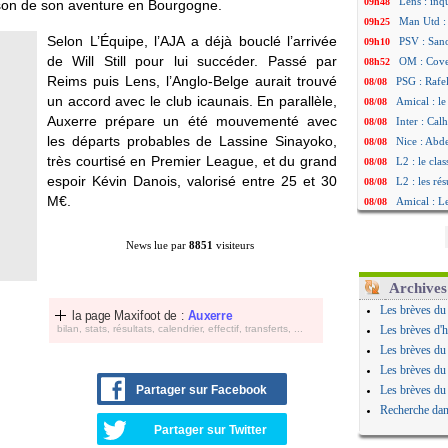
Lens : in
09h48
raison de son aventure en Bourgogne.
Man Utd :
09h25
Selon L’Équipe, l’AJA a déjà bouclé l’arrivée
PSV : Sano
09h10
de Will Still pour lui succéder. Passé par
OM : Cove
08h52
Reims puis Lens, l’Anglo-Belge aurait trouvé
PSG : Rafel
08/08
un accord avec le club icaunais. En parallèle,
Amical : le
08/08
Auxerre prépare un été mouvementé avec
Inter : Cal
08/08
les départs probables de Lassine Sinayoko,
Nice : Abd
08/08
très courtisé en Premier League, et du grand
L2 : le cla
08/08
espoir Kévin Danois, valorisé entre 25 et 30
L2 : les rés
08/08
M€.
Amical : L
08/08
Amical : Ni
08/08
Benfica : 
08/08
News lue par
8851
visiteurs
OM : Dupraz
08/08
Atletico : 
08/08
Archives
Lorient : 
08/08
Les brèves du
la page Maxifoot de :
Auxerre
Amical : le
08/08
bilan, stats, résultats, calendrier, effectif, transferts, ...
Les brèves d'h
Naples : L
08/08
Les brèves du
Amical : Br
08/08
Les brèves du
Amical : u
08/08
Partager sur Facebook
Les brèves du
Amical : un
08/08
Recherche dan
LA Galaxy :
08/08
Partager sur Twitter
Amical : An
08/08