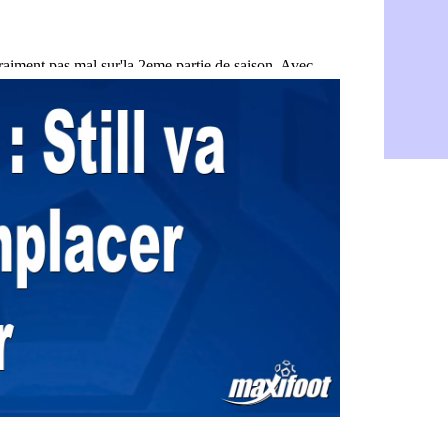
Amical : L
08/08
Real : Mour
08/08
Amical : T
08/08
OM : Benati
08/08
Newcastle :
08/08
PSG : une 
08/08
PSG : le g
08/08
OM : le jou
08/08
Heracles : 
08/08
Monaco : M
08/08
OM : accor
08/08
Barça : Ara
08/08
OM : Côme
08/08
Man Utd : 
08/08
L3 : Caen 
07/08
OM : Højbj
07/08
OM : Gouir
07/08
Leipzig : l
07/08
L3 : 1ère u
07/08
OM : Benat
07/08
Villarreal 
07/08
Lyon : la d
07/08
OM : un no
07/08