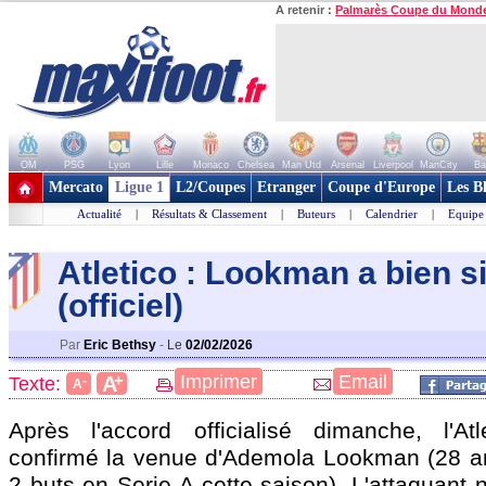
A retenir :
Palmarès Coupe du Mond
OM
PSG
Lyon
Lille
Monaco
Chelsea
Man Utd
Arsenal
Liverpool
ManCity
Ba
+ de clubs
Mercato
Ligue 1
L2/Coupes
Etranger
Coupe d'Europe
Les B
Actualité
|
Résultats & Classement
|
Buteurs
|
Calendrier
|
Equipe
Atletico : Lookman a bien s
(officiel)
Par
Eric Bethsy
-
Le
02/02/2026
+
Imprimer
Email
A
Texte:
-
A
Après l'accord officialisé dimanche, l'At
confirmé la venue d'Ademola Lookman (28 a
2 buts en Serie A cette saison). L'attaquant n