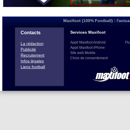
Maxifoot (100% Football) : l'actua
Services Maxifoot
Contacts
Appli Maxifoot Android
Flu
La rédaction
Appli Maxifoot iPhone
Publicité
Site web Mobile
Recrutement
Choix de consentement
Infos légales
Liens football