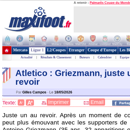
A retenir :
Palmarès Coupe du Mond
OM
PSG
Lyon
Lille
Monaco
Chelsea
Man Utd
Arsenal
Liverpool
ManCity
Ba
+ de clubs
Mercato
Ligue 1
L2/Coupes
Etranger
Coupe d'Europe
Les B
Actualité
|
Résultats & Classement
|
Buteurs
|
Calendrier
|
Equipe
Atletico : Griezmann, juste 
revoir
Par
Gilles Campos
-
Le
18/05/2026
+
Imprimer
Email
A
Texte:
-
A
Juste un au revoir. Après un moment de 
peut plus émouvant avec les supporters de l'
Antoine
Griezmann
(35 ans, 32 apparitions e