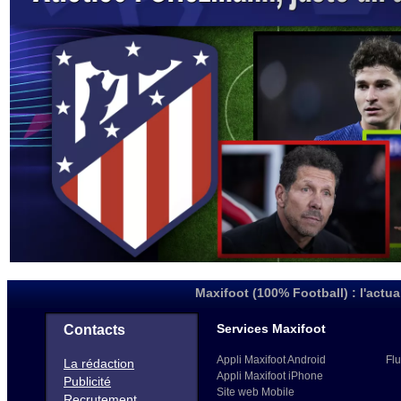
Maxifoot (100% Football) : l'actua
Services Maxifoot
Contacts
Appli Maxifoot Android
Flu
La rédaction
Appli Maxifoot iPhone
Publicité
Site web Mobile
Recrutement