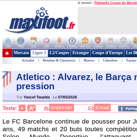
A retenir :
Palmarès Coupe du Mond
OM
PSG
Lyon
Lille
Monaco
Chelsea
Man Utd
Arsenal
Liverpool
ManCity
Ba
+ de clubs
Mercato
Ligue 1
L2/Coupes
Etranger
Coupe d'Europe
Les B
Actualité
|
Résultats & Classement
|
Buteurs
|
Calendrier
|
Equipe
Atletico : Alvarez, le Barça 
pression
Par
Youcef Touaitia
-
Le
07/05/2026
+
Imprimer
Email
A
Texte:
-
A
Le FC Barcelone continue de pousser pour J
ans, 49 matchs et 20 buts toutes compétition
Selon Mundo Deportivo, l’attaquant 