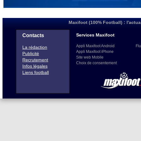
Maxifoot (100% Football) : l'actua
Services Maxifoot
Contacts
Appli Maxifoot Android
Flu
La rédaction
Appli Maxifoot iPhone
Publicité
Site web Mobile
Recrutement
Choix de consentement
Infos légales
Liens football