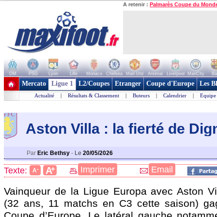
A retenir :
Palmarès Coupe du Mond
OM
PSG
Lyon
Lille
Monaco
Chelsea
Man Utd
Arsenal
Liverpool
ManCity
Ba
+ de clubs
Mercato
Ligue 1
L2/Coupes
Etranger
Coupe d'Europe
Les B
Actualité
|
Résultats & Classement
|
Buteurs
|
Calendrier
|
Equipe
Aston Villa : la fierté de Dig
Par
Eric Bethsy
-
Le
20/05/2026
+
Imprimer
Email
A
Texte:
-
A
Vainqueur de la Ligue Europa avec Aston Vi
(32 ans, 11 matchs en C3 cette saison) ga
Coupe d’Europe. Le latéral gauche notamme