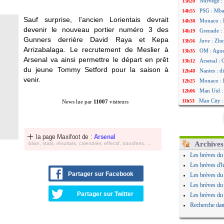
Norvège : 
15h20
PSG : Mbay
14h55
Sauf surprise, l'ancien Lorientais devrait
Monaco : F
14h38
devenir le nouveau portier numéro 3 des
Grenade :
14h19
Gunners derrière David Raya et Kepa
Juve : Zhe
13h56
Arrizabalaga. Le recrutement de Meslier à
OM : Aguer
13h35
Arsenal va ainsi permettre le départ en prêt
Arsenal : 
13h12
du jeune Tommy Setford pour la saison à
Nantes : d
12h48
venir.
Monaco : 
12h25
Man Utd : 
12h06
Man City :
11h53
News lue par
11007
visiteurs
Naples : l
11h31
OM : Lucas
11h10
PSG : le c
10h52
la page Maxifoot de :
Arsenal
PSG : une 
10h33
Archives
bilan, stats, résultats, calendrier, effectif, transferts, ...
Francfort 
10h12
Les brèves du
Strasbourg
10h09
Les brèves d'h
Monaco : F
10h05
Partager sur Facebook
Les brèves du
Dortmund 
09h44
Les brèves du
Barça : pr
09h24
Partager sur Twitter
Les brèves du
Argentine 
09h06
Recherche dan
Tottenham
08h44
Barça : l'
08h22