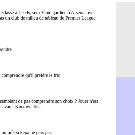
FIFA : la C
06/08
CdM 2030 :
06/08
Rennes : Em
06/08
Côte d'Ivoi
06/08
Rennes : H
06/08
Man City :
06/08
Man Utd : Z
06/08
Amical : M
06/08
Nantes : De
06/08
OM : le clu
06/08
Monaco : l
06/08
FIFA : Teb
06/08
FIFA : l'UE
06/08
PSG : Teba
06/08
Real : Vini
06/08
Lyon : Man
06/08
OM : une o
06/08
Real : c'es
06/08
Troyes : Ju
06/08
PSG : Aklio
06/08
OM : une o
06/08
PSG : cont
06/08