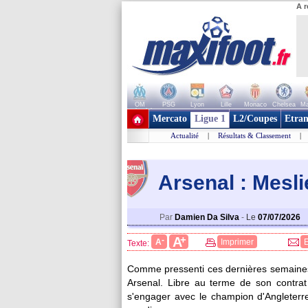
A r
OM
PSG
Lyon
Lille
Monaco
Chelsea
Ma
+ de clubs
Mercato
Ligue 1
L2/Coupes
Etran
Actualité
|
Résultats & Classement
|
Arsenal : Mesli
Par
Damien Da Silva
-
Le
07/07/2026
+
A
-
A
Imprimer
Texte:
Comme pressenti ces dernières semaines, 
Arsenal. Libre au terme de son contrat
s'engager avec le champion d'Angleterre