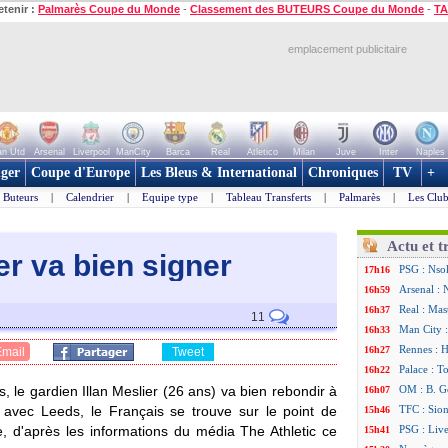
etenir :
Palmarès Coupe du Monde
-
Classement des BUTEURS Coupe du Monde
-
TA
emplacement publicitaire
n Utd
Arsenal
Liverpool
ManCity
Barca
Real
Atletico
Milan
Juve
Inter
Naples
ger
Coupe d'Europe
Les Bleus & International
Chroniques
TV
+
Buteurs
|
Calendrier
|
Equipe type
|
Tableau Transferts
|
Palmarès
|
Les Club
Actu et t
er va bien signer
PSG : Nsok
17h16
Arsenal : 
16h59
Real : Mas
16h37
11
Man City :
16h33
Rennes : H
16h27
Email
Tweet
Palace : T
16h22
le gardien Illan Meslier (26 ans) va bien rebondir à
OM : B. Ge
16h07
 avec Leeds, le Français se trouve sur le point de
TFC : Sion
15h46
, d'après les informations du média The Athletic ce
PSG : Liv
15h41