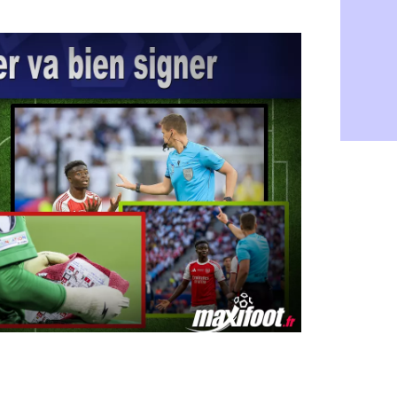
Ouganda : 
06/08
Arsenal : A
06/08
Chelsea : P
06/08
FIFA : le 
06/08
PSG : l'ét
06/08
Bologne : D
06/08
OM : accor
06/08
OM : Medi
06/08
Uruguay : 
06/08
Séville : J
06/08
PSG : Ndja
06/08
Real : Dio
06/08
Man City : 
06/08
Rennes : A
06/08
Aston Villa
06/08
OM : une a
06/08
Le Havre : 
06/08
Trabzonspor
06/08
Bordeaux :
06/08
FIFA : Al-K
06/08
Fenerbahçe
06/08
Bordeaux : 
06/08
Galatasara
06/08