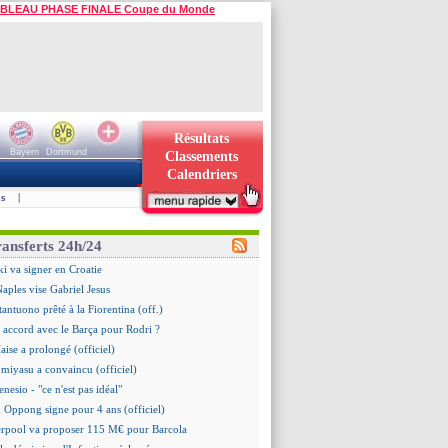
BLEAU PHASE FINALE Coupe du Monde
Résultats
Bayern
Dortmund
Classements
Calendriers
s
|
ransferts 24h/24
i va signer en Croatie
Naples vise Gabriel Jesus
tantuono prêté à la Fiorentina (off.)
 accord avec le Barça pour Rodri ?
aise a prolongé (officiel)
omiyasu a convaincu (officiel)
nesio - "ce n'est pas idéal"
 Oppong signe pour 4 ans (officiel)
erpool va proposer 115 M€ pour Barcola