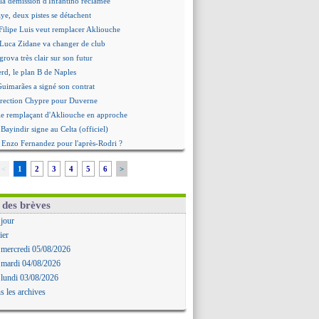
la démission d'Infantino réclamée
e, deux pistes se détachent
ilipe Luis veut remplacer Akliouche
 Luca Zidane va changer de club
grova très clair sur son futur
d, le plan B de Naples
Guimarães a signé son contrat
irection Chypre pour Duverne
le remplaçant d'Akliouche en approche
Bayindir signe au Celta (officiel)
 Enzo Fernandez pour l'après-Rodri ?
'option Monaco pour Lukaku !
<
1
2
3
4
5
6
>
 Perri a été approché
oach de l'Ajax insiste pour Godts
2e offre en préparation pour Godts
 des brèves
: Dina Ebimbe signe à Schalke (off.)
 jour
 : Saïdou Sow prêté à Nantes (off.)
ier
ilipe Luis aimerait garder Balogun
 mercredi 05/08/2026
: Newcastle est prévenu pour Nmecha
 mardi 04/08/2026
emière offre à 45 M€ pour Rodri ?
 lundi 03/08/2026
: le soutien très appuyé à Infantino
s les archives
 : Van de Ven va prolonger
agent de Rodri confirme !