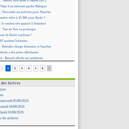
 : Saïdou Sow prêté à Nantes (off.)
ilipe Luis aimerait garder Balogun
: Newcastle est prévenu pour Nmecha
emière offre à 45 M€ pour Rodri ?
: le soutien très appuyé à Infantino
 : Van de Ven va prolonger
agent de Rodri confirme !
AF soutient Infantino
 Rubiales charge Infantino et Sanchez
bolo a des pistes alléchantes
re : Renard affiche ses ambitions
aise confirme pour Aït Boudlal
<
1
2
3
4
5
6
>
 Trafford à Leeds pour 47 M€ (off.)
irkzee vers la Juventus ?
onaco s'impose contre Getafe
 des brèves
r Zakarian et sa relation avec Kita
 jour
b prêt à libérer Kondogbia ?
ier
e message touchant d'Akliouche
 mercredi 05/08/2026
as en remet une couche
 mardi 04/08/2026
FA maintient la pression
 lundi 03/08/2026
s encense Luis Enrique
s les archives
cius jusqu'en 2032 (officiel)
gala va rejoindre Getafe