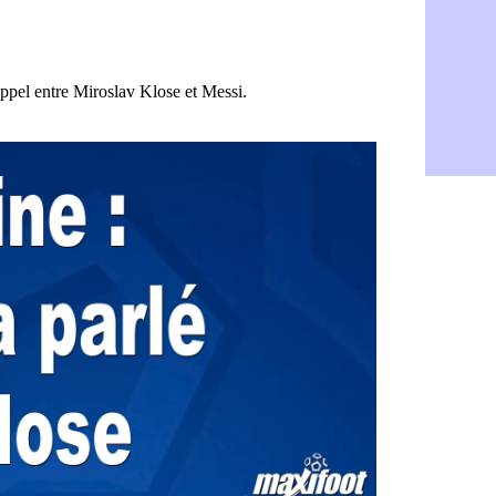
Le Havre : 
06/08
Trabzonspor
06/08
Bordeaux :
06/08
FIFA : Al-K
06/08
Fenerbahçe
06/08
Bordeaux : 
06/08
Galatasara
06/08
Southampto
06/08
Real : Vini
06/08
VIDEO : un
06/08
Real : Dio
06/08
Real : Rodr
06/08
PSG : Aklio
06/08
Médias : la
06/08
PSG : pas d
06/08
Real : ça s
06/08
Barça : Fe
06/08
FIFA : des 
06/08
Abha : c'est
06/08
Real : rép
06/08
Arsenal : N
06/08
Al-Ahli : D
06/08
PSG : Luis 
06/08