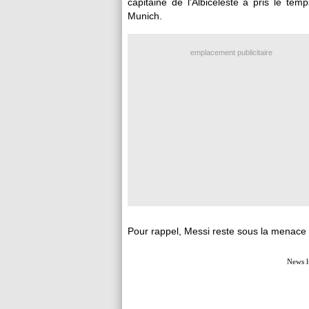
capitaine de l'Albiceleste a pris le te
Munich.
emplacement publicitaire
Pour rappel, Messi reste sous la menace
News l