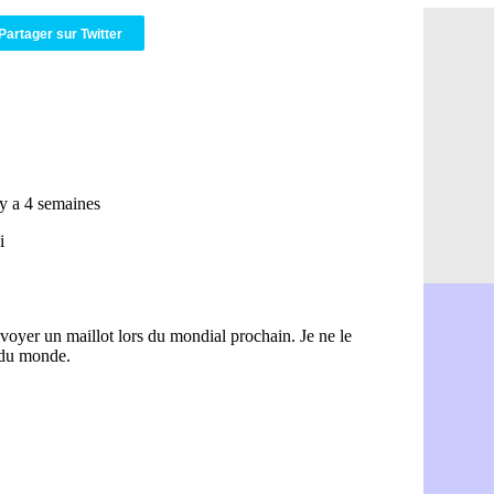
OM : une o
06/08
Partager sur Twitter
Real : c'es
06/08
Troyes : Ju
06/08
PSG : Aklio
06/08
OM : une o
06/08
PSG : cont
06/08
Ouganda : 
06/08
Arsenal : A
06/08
Chelsea : P
06/08
FIFA : le 
06/08
PSG : l'ét
06/08
Bologne : D
06/08
OM : accor
06/08
OM : Medi
06/08
Uruguay : 
06/08
Séville : J
06/08
PSG : Ndja
06/08
Real : Dio
06/08
Man City : 
06/08
Rennes : A
06/08
Aston Villa
06/08
OM : une a
06/08