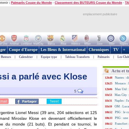
etenir :
Palmarès Coupe du Monde
-
Classement des BUTEURS Coupe du Monde
-
TA
emplacement publicitaire
n Utd
Arsenal
Liverpool
ManCity
Barca
Real
Atletico
Milan
Juve
Inter
Naples
ger
Coupe d'Europe
Les Bleus & International
Chroniques
TV
+
Buteurs
|
Calendrier
|
Equipe type
|
Tableau Transferts
|
Palmarès
|
Les Club
Actu et t
si a parlé avec Klose
Nantes : d
12h48
Monaco : 
12h25
Man Utd : 
12h06
5
Man City :
11h53
Naples : l
11h31
Email
Tweet
OM : Lucas
11h10
Argentine Lionel Messi (39 ans, 204 sélections et 125
PSG : le c
10h52
mand Miroslav Klose en devenant officiellement le
PSG : une 
10h33
upe du monde (21 buts). Et pendant ce tournoi, le
Francfort 
10h12