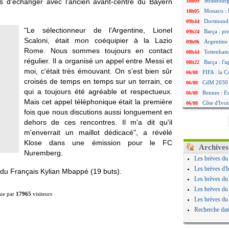
mps d'échanger avec l'ancien avant-centre du Bayern
Strasbourg
10h09
Monaco : F
10h05
Dortmund 
09h44
"Le sélectionneur de l'Argentine, Lionel
Barça : pr
09h24
Scaloni, était mon coéquipier à la Lazio
Argentine 
09h06
Rome. Nous sommes toujours en contact
Tottenham
08h44
régulier. Il a organisé un appel entre Messi et
Barça : l'
08h22
moi, c'était très émouvant. On s'est bien sûr
FIFA : la C
06/08
croisés de temps en temps sur un terrain, ce
CdM 2030 :
06/08
qui a toujours été agréable et respectueux.
Rennes : Em
06/08
Mais cet appel téléphonique était la première
Côte d'Ivoi
06/08
fois que nous discutions aussi longuement en
Rennes : H
06/08
dehors de ces rencontres. Il m'a dit qu'il
Man City :
06/08
m'enverrait un maillot dédicacé", a révélé
Man Utd : Z
06/08
Klose dans une émission pour le FC
Amical : M
06/08
Archives
Nuremberg.
Nantes : De
06/08
Les brèves du
OM : le clu
06/08
Les brèves d'h
 du Français Kylian Mbappé (19 buts).
Monaco : l
06/08
Les brèves du
FIFA : Teb
06/08
Les brèves du
ue par
17965
visiteurs
FIFA : l'UE
06/08
Les brèves du
PSG : Teba
06/08
Recherche dan
Real : Vini
06/08
Lyon : Man
06/08