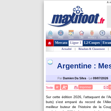
A r
OM
PSG
Lyon
Lille
Monaco
Chelsea
Ma
+ de clubs
Mercato
Ligue 1
L2/Coupes
Etran
Actualité
|
Résultats & Classement
|
Argentine : Mes
Par
Damien Da Silva
-
Le
09/07/2026
+
A
-
A
Imprimer
Texte:
Sur cette édition 2026, l'attaquant de l'
buts) s'est emparé du record de l'Alle
meilleur buteur de l'histoire de la Co