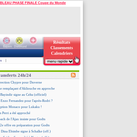
BLEAU PHASE FINALE Coupe du Monde
Résultats
Bayern
Dortmund
Classements
Calendriers
s
|
ransferts 24h/24
irection Chypre pour Duverne
le remplaçant d'Akliouche en approche
Bayindir signe au Celta (officiel)
 Enzo Fernandez pour l'après-Rodri ?
'option Monaco pour Lukaku !
 Perri a été approché
oach de l'Ajax insiste pour Godts
2e offre en préparation pour Godts
: Dina Ebimbe signe à Schalke (off.)