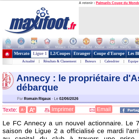
A retenir :
Palmarès Coupe du Mond
OM
PSG
Lyon
Lille
Monaco
Chelsea
Man Utd
Arsenal
Liverpool
ManCity
Ba
+ de clubs
Mercato
Ligue 1
L2/Coupes
Etranger
Coupe d'Europe
Les B
Actualité
|
Résultats & Classement
|
Buteurs
|
Calendrier
|
Equipe
Annecy : le propriétaire d'A
débarque
Par
Romain Rigaux
-
Le
02/06/2026
+
Imprimer
Email
A
Texte:
-
A
Le FC Annecy a un nouvel actionnaire. Le 7
saison de Ligue 2 a officialisé ce mardi l'ar
au capital du club à travers une prise d