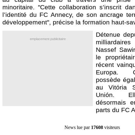
minoritaire. "Cette collaboration s’inscrit d
l’identité du FC Annecy, de son ancrage terr
développement", précise la formation haut-sa
Détenue depu
emplacement publicitaire
milliardair
Nassef Sawir
le propriétai
récent vainq
Europa. C
possède égal
au Vitória
Unión. Ell
désormais e
parts du FC 
News lue par
17608
visiteurs