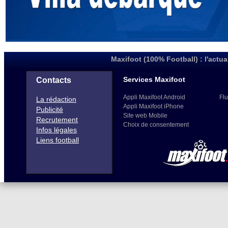
Maxifoot (100% Football) : l'actua
Services Maxifoot
Contacts
Appli Maxifoot Android
Flu
La rédaction
Appli Maxifoot iPhone
Publicité
Site web Mobile
Recrutement
Choix de consentement
Infos légales
Liens football