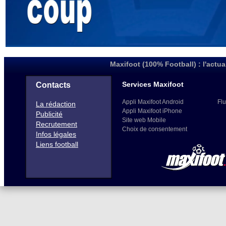
Maxifoot (100% Football) : l'actua
Services Maxifoot
Contacts
Appli Maxifoot Android
Flu
La rédaction
Appli Maxifoot iPhone
Publicité
Site web Mobile
Recrutement
Choix de consentement
Infos légales
Liens football