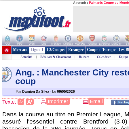
A retenir :
Palmarès Coupe du Mond
OM
PSG
Lyon
Lille
Monaco
Chelsea
Man Utd
Arsenal
Liverpool
ManCity
Ba
+ de clubs
Mercato
Ligue 1
L2/Coupes
Etranger
Coupe d'Europe
Les B
Actualité
|
Résultats & Classement
|
Buteurs
|
Calendrier
|
Equipe
Ang. : Manchester City rest
coup
Par
Damien Da Silva
-
Le
09/05/2026
+
Imprimer
Email
A
Texte:
-
A
Dans la course au titre en Premier League, M
assuré l'essentiel contre Brentford (3
l'occasion de la 36e journée. Tenus en éc