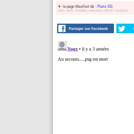
la page Maxifoot de :
Paris SG
bilan, stats, résultats, calendrier, effectif, transferts, ...
Partager sur Facebook