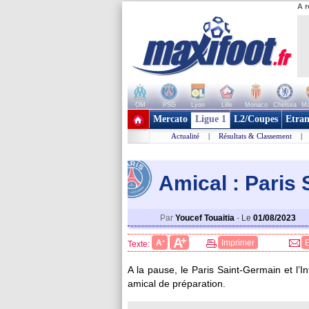
A r
OM
PSG
Lyon
Lille
Monaco
Chelsea
Ma
+ de clubs
Mercato
Ligue 1
L2/Coupes
Etran
Actualité
|
Résultats & Classement
|
Amical : Paris 
Par
Youcef Touaitia
-
Le
01/08/2023
+
A
-
A
Imprimer
Texte:
A la pause, le Paris Saint-Germain et l’
amical de préparation.