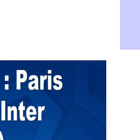
PSG : Aklio
06/08
Médias : la
06/08
PSG : pas d
06/08
Real : ça s
06/08
Barça : Fe
06/08
FIFA : des 
06/08
Abha : c'est
06/08
Real : rép
06/08
Arsenal : N
06/08
Al-Ahli : D
06/08
PSG : Luis 
06/08
Monaco : P
05/08
Rennes : Za
05/08
Rennes : u
05/08
VIDEO : Th
05/08
Dunkerque 
05/08
Lyon : Man
05/08
Amical : Ar
05/08
Amical : lo
05/08
Man City :
05/08
LdC : Fene
05/08
Al-Diriyah 
05/08
Atletico : 
05/08