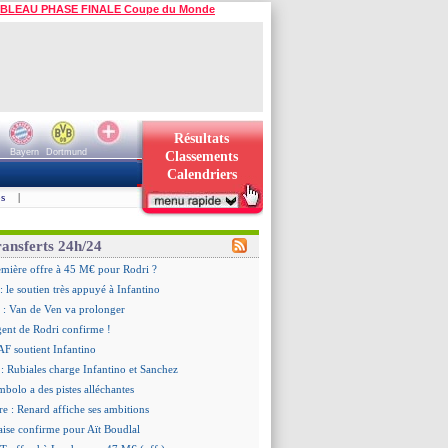
BLEAU PHASE FINALE Coupe du Monde
Résultats
Bayern
Dortmund
Classements
Calendriers
s
|
ransferts 24h/24
emière offre à 45 M€ pour Rodri ?
: le soutien très appuyé à Infantino
 : Van de Ven va prolonger
agent de Rodri confirme !
AF soutient Infantino
 Rubiales charge Infantino et Sanchez
bolo a des pistes alléchantes
re : Renard affiche ses ambitions
aise confirme pour Aït Boudlal