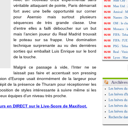
Man City :
06/08
véritable attaquant de pointe, Paris démarrait
Man Utd : Z
06/08
fort avec une belle opportunité sur corner
Amical : M
06/08
pour Asensio mais surtout plusieurs
Nantes : De
06/08
séquences de très grande classe. Une
OM : le clu
06/08
d’entre elles a failli déboucher sur un but
Monaco : l
06/08
mais l’ancien joueur du Real Madrid trouvait
FIFA : Teb
06/08
le poteau sur sa frappe. Une domination
FIFA : l'UE
06/08
technique surprenante au vu des dernières
PSG : Teba
06/08
sorties qui emballait Luis Enrique sur le bord
Real : Vini
06/08
de la touche.
Lyon : Man
06/08
OM : une o
06/08
Malgré ce passage à vide, l’Inter ne se
Real : c'es
06/08
laissait pas faire et accentuait son pressing
Troyes : Ju
06/08
pion d’Europe usait énormément de la largeur pour
PSG : Aklio
06/08
Archives
 dépit de la présence de Thuram pour réceptionner les
OM : une o
06/08
Les brèves du
sition de styles intéressante à suivre même si les
PSG : cont
06/08
Les brèves d'h
deux équipes d’un niveau très proche.
Ouganda : 
06/08
Les brèves du
Arsenal : A
06/08
eurs en DIRECT sur le Live-Score de Maxifoot.
Les brèves du
Chelsea : P
06/08
Les brèves du
FIFA : le 
06/08
Recherche dan
PSG : l'ét
06/08
Bologne : D
06/08