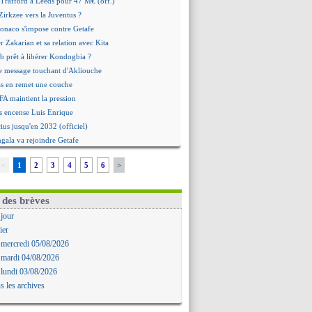
 Trafford à Leeds pour 47 M€ (off.)
irkzee vers la Juventus ?
onaco s'impose contre Getafe
r Zakarian et sa relation avec Kita
b prêt à libérer Kondogbia ?
e message touchant d'Akliouche
as en remet une couche
FA maintient la pression
s encense Luis Enrique
cius jusqu'en 2032 (officiel)
gala va rejoindre Getafe
ffre refusée pour Aguerd
<
1
2
3
4
5
6
>
t confirmé pour Vinicius
nior Diaz jusqu'en 2030 (officiel)
uche a signé (officiel)
 des brèves
ffre pour Bulka
 jour
rat signé pour Akliouche
ier
Owori battu à mort à Kampala
 mercredi 05/08/2026
rteta veut créer une dynastie
 mardi 04/08/2026
alace a fait son offre pour Disasi
 lundi 03/08/2026
gouvernement espagnol s'en mêle
s les archives
onnante rumeur Gusto
allinga est sur le marché