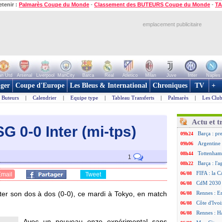
etenir :
Palmarès Coupe du Monde
-
Classement des BUTEURS Coupe du Monde
-
TA
emplacement publicitaire
n Utd
Arsenal
Liverpool
ManCity
Barca
Real
Atletico
Milan
Juve
Inter
Naples
ger
Coupe d'Europe
Les Bleus & International
Chroniques
TV
+
Buteurs
|
Calendrier
|
Equipe type
|
Tableau Transferts
|
Palmarès
|
Les Club
Actu et t
SG 0-0 Inter (mi-tps)
Barça : pr
09h24
Argentine 
09h06
Tottenham
08h44
1
Barça : l'
08h22
FIFA : la C
06/08
Email
Tweet
CdM 2030 :
06/08
Inter son dos à dos (0-0), ce mardi à Tokyo, en match
Rennes : Em
06/08
Côte d'Ivoi
06/08
Rennes : H
06/08
Avec un nouveau onze expérimental sans