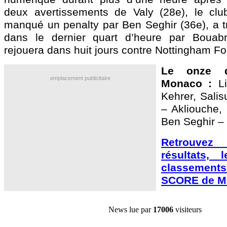
deux avertissements de Valy (28e), le club
manqué un penalty par Ben Seghir (36e), a tr
dans le dernier quart d’heure par Bouab
rejouera dans huit jours contre Nottingham Fo
Le onze 
emplacement publicitaire
Monaco :
Li
Kehrer, Salis
– Akliouche,
Ben Seghir – 
Retrouve
résultats, 
classement
SCORE de Ma
News lue par
17006
visiteurs