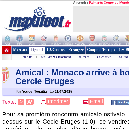
A retenir :
Palmarès Coupe du Mond
OM
PSG
Lyon
Lille
Monaco
Chelsea
Man Utd
Arsenal
Liverpool
ManCity
Ba
+ de clubs
Mercato
Ligue 1
L2/Coupes
Etranger
Coupe d'Europe
Les B
Actualité
|
Résultats & Classement
|
Buteurs
|
Calendrier
|
Equipe
Amical : Monaco arrive à b
Cercle Bruges
Par
Youcef Touaitia
-
Le
11/07/2025
+
Imprimer
Email
A
Texte:
-
A
Pour sa première rencontre amicale estivale,
dessus sur le Cecle Bruges (1-0), ce vendred
numérique durant plus d’une heure après l