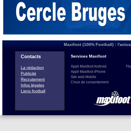
Maxifoot (100% Football) : l'actua
Services Maxifoot
Contacts
Appli Maxifoot Android
Flu
La rédaction
Appli Maxifoot iPhone
Publicité
Site web Mobile
Recrutement
Choix de consentement
Infos légales
Liens football