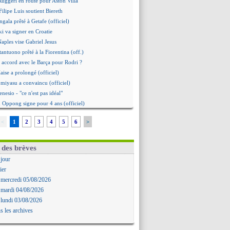
 Ruggeri en route pour Aston Villa
ilipe Luis soutient Biereth
gala prêté à Getafe (officiel)
i va signer en Croatie
Naples vise Gabriel Jesus
tantuono prêté à la Fiorentina (off.)
 accord avec le Barça pour Rodri ?
aise a prolongé (officiel)
omiyasu a convaincu (officiel)
nesio - "ce n'est pas idéal"
 Oppong signe pour 4 ans (officiel)
erpool va proposer 115 M€ pour Barcola
<
1
2
3
4
5
6
>
la démission d'Infantino réclamée
e, deux pistes se détachent
ilipe Luis veut remplacer Akliouche
 des brèves
 Luca Zidane va changer de club
 jour
grova très clair sur son futur
ier
d, le plan B de Naples
 mercredi 05/08/2026
Guimarães a signé son contrat
 mardi 04/08/2026
irection Chypre pour Duverne
 lundi 03/08/2026
le remplaçant d'Akliouche en approche
s les archives
Bayindir signe au Celta (officiel)
 Enzo Fernandez pour l'après-Rodri ?