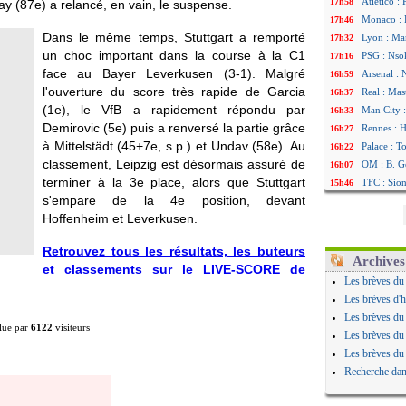
Atletico :
17h58
ay (87e) a relancé, en vain, le suspense.
Monaco : F
17h46
Dans le même temps, Stuttgart a remporté
Lyon : Man
17h32
un choc important dans la course à la C1
PSG : Nsok
17h16
face au Bayer Leverkusen (3-1). Malgré
Arsenal : 
16h59
l'ouverture du score très rapide de Garcia
Real : Mas
16h37
(1e), le VfB a rapidement répondu par
Man City :
16h33
Demirovic (5e) puis a renversé la partie grâce
Rennes : H
16h27
à Mittelstädt (45+7e, s.p.) et Undav (58e). Au
Palace : T
16h22
classement, Leipzig est désormais assuré de
OM : B. Ge
16h07
terminer à la 3e place, alors que Stuttgart
TFC : Sion
15h46
s'empare de la 4e position, devant
PSG : Liv
15h41
Hoffenheim et Leverkusen.
Norvège : 
15h20
PSG : Mbay
14h55
Retrouvez tous les résultats, les buteurs
Monaco : F
14h38
Archives
et classements sur le LIVE-SCORE de
Grenade :
14h19
Les brèves du
Juve : Zhe
13h56
Les brèves d'h
OM : Aguer
13h35
Les brèves du
lue par
6122
visiteurs
Arsenal : 
13h12
Les brèves du
Nantes : d
12h48
Les brèves du
Monaco : 
12h25
Recherche dan
Man Utd : 
12h06
Man City :
11h53