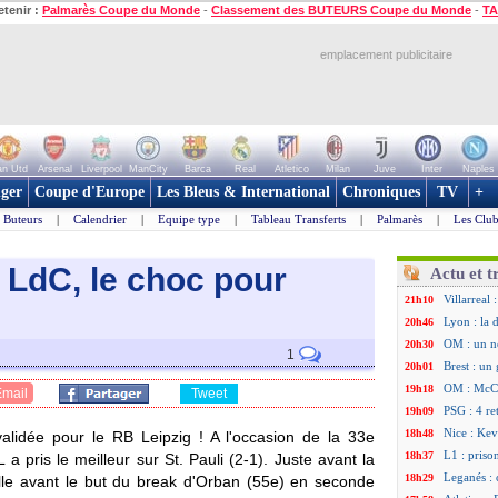
etenir :
Palmarès Coupe du Monde
-
Classement des BUTEURS Coupe du Monde
-
TA
emplacement publicitaire
n Utd
Arsenal
Liverpool
ManCity
Barca
Real
Atletico
Milan
Juve
Inter
Naples
ger
Coupe d'Europe
Les Bleus & International
Chroniques
TV
+
Buteurs
|
Calendrier
|
Equipe type
|
Tableau Transferts
|
Palmarès
|
Les Club
n LdC, le choc pour
Actu et t
Villarreal
21h10
Lyon : la 
20h46
OM : un n
20h30
1
Brest : un
20h01
OM : McCo
19h18
Email
Tweet
PSG : 4 re
19h09
Nice : Kevi
18h48
alidée pour le RB Leipzig ! A l'occasion de la 33e
L1 : priso
18h37
 pris le meilleur sur St. Pauli (2-1). Juste avant la
Leganés : 
18h29
ille avant le but du break d'Orban (55e) en seconde