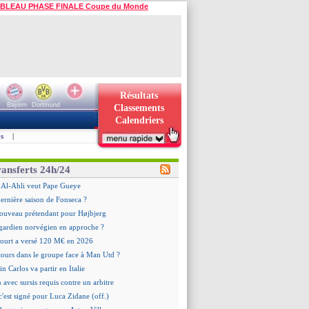
BLEAU PHASE FINALE Coupe du Monde
Résultats
Bayern
Dortmund
Classements
Calendriers
s
|
ransferts 24h/24
 : Al-Ahli veut Pape Gueye
dernière saison de Fonseca ?
ouveau prétendant pour Højbjerg
 gardien norvégien en approche ?
urt a versé 120 M€ en 2026
tours dans le groupe face à Man Utd ?
n Carlos va partir en Italie
n avec sursis requis contre un arbitre
c'est signé pour Luca Zidane (off.)