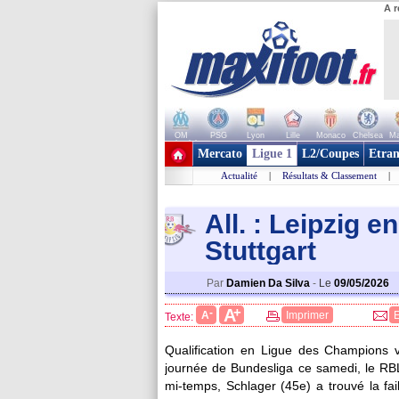
A r
OM
PSG
Lyon
Lille
Monaco
Chelsea
Ma
+ de clubs
Mercato
Ligue 1
L2/Coupes
Etran
Actualité
|
Résultats & Classement
|
All. : Leipzig e
Stuttgart
Par
Damien Da Silva
-
Le
09/05/2026
+
A
-
A
Imprimer
Texte:
Qualification en Ligue des Champions v
journée de Bundesliga ce samedi, le RBL a
mi-temps, Schlager (45e) a trouvé la fa