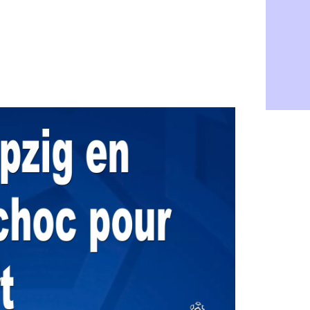
Monaco : l
06/08
FIFA : Teb
06/08
FIFA : l'UE
06/08
PSG : Teba
06/08
Real : Vini
06/08
Lyon : Man
06/08
OM : une o
06/08
Real : c'es
06/08
Troyes : Ju
06/08
PSG : Aklio
06/08
OM : une o
06/08
PSG : cont
06/08
Ouganda : 
06/08
Arsenal : A
06/08
Chelsea : P
06/08
FIFA : le 
06/08
PSG : l'ét
06/08
Bologne : D
06/08
OM : accor
06/08
OM : Medi
06/08
Uruguay : 
06/08
Séville : J
06/08
PSG : Ndja
06/08