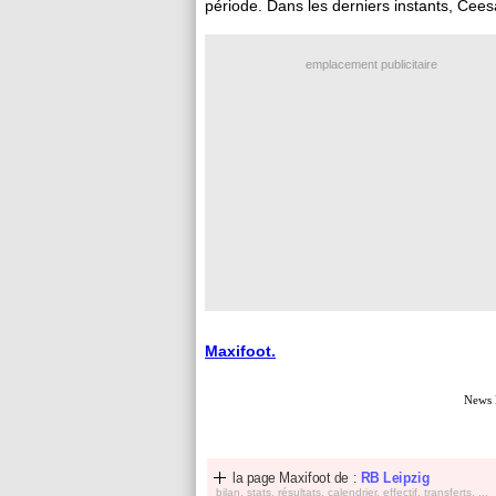
période. Dans les derniers instants, Cees
emplacement publicitaire
Maxifoot.
News 
la page Maxifoot de :
RB Leipzig
bilan, stats, résultats, calendrier, effectif, transferts, ...