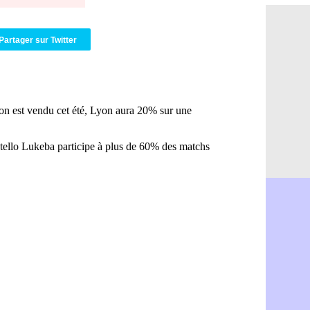
Naples : l
11h31
OM : Lucas
11h10
PSG : le c
10h52
Partager sur Twitter
PSG : une 
10h33
Francfort 
10h12
Strasbourg
10h09
Monaco : F
10h05
Dortmund 
09h44
Barça : pr
09h24
Argentine 
09h06
Tottenham
08h44
Barça : l'
08h22
FIFA : la C
06/08
CdM 2030 :
06/08
Rennes : Em
06/08
Côte d'Ivoi
06/08
Rennes : H
06/08
Man City :
06/08
Man Utd : Z
06/08
Amical : M
06/08
Nantes : De
06/08
OM : le clu
06/08