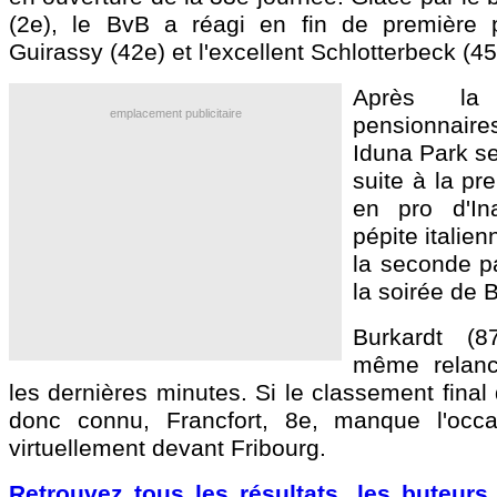
(2e), le BvB a réagi en fin de première 
Guirassy (42e) et l'excellent Schlotterbeck (4
Après la
emplacement publicitaire
pensionnai
Iduna Park se
suite à la pr
en pro d'Ina
pépite italie
la seconde p
la soirée de B
Burkardt (
même relan
les dernières minutes. Si le classement fina
donc connu, Francfort, 8e, manque l'occ
virtuellement devant Fribourg.
Retrouvez tous les résultats, les buteurs