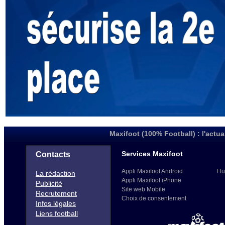
Maxifoot (100% Football) : l'actua
Services Maxifoot
Contacts
Appli Maxifoot Android
Flu
La rédaction
Appli Maxifoot iPhone
Publicité
Site web Mobile
Recrutement
Choix de consentement
Infos légales
Liens football