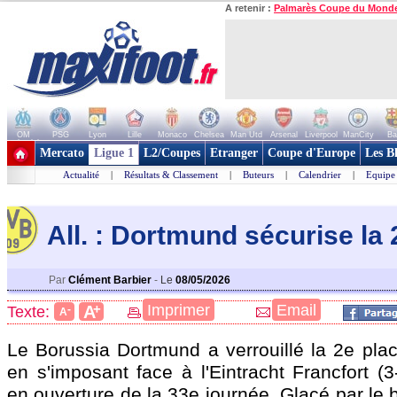
A retenir :
Palmarès Coupe du Mond
OM
PSG
Lyon
Lille
Monaco
Chelsea
Man Utd
Arsenal
Liverpool
ManCity
Ba
+ de clubs
Mercato
Ligue 1
L2/Coupes
Etranger
Coupe d'Europe
Les B
Actualité
|
Résultats & Classement
|
Buteurs
|
Calendrier
|
Equipe
All. : Dortmund sécurise la 
Par
Clément Barbier
-
Le
08/05/2026
+
Imprimer
Email
A
Texte:
-
A
Le Borussia Dortmund a verrouillé la 2e pla
en s'imposant face à l'Eintracht Francfort (3
en ouverture de la 33e journée. Glacé par le 