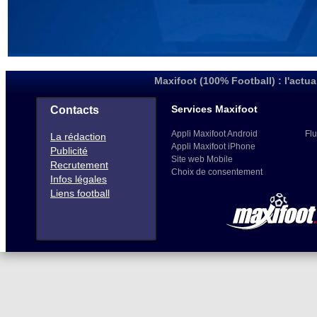
Maxifoot (100% Football) : l'actua
Services Maxifoot
Contacts
Appli Maxifoot Android
Flu
La rédaction
Appli Maxifoot iPhone
Publicité
Site web Mobile
Recrutement
Choix de consentement
Infos légales
Liens football