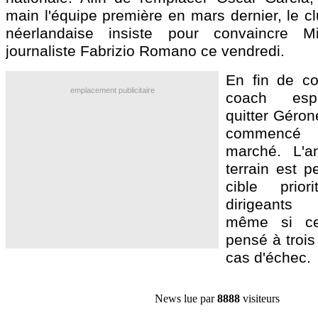
main l'équipe première en mars dernier, le cl
néerlandaise insiste pour convaincre M
journaliste Fabrizio Romano ce vendredi.
En fin de con
emplacement publicitaire
coach espa
quitter Gérone
commencé
marché. L'a
terrain est 
cible prior
dirigeants 
même si ce
pensé à trois
cas d'échec.
News lue par
8888
visiteurs