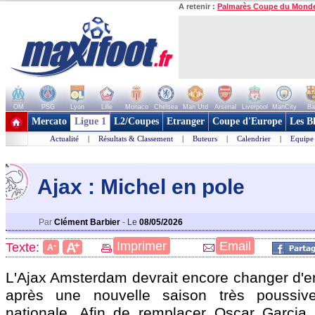
A retenir :
Palmarès Coupe du Mond
OM
PSG
Lyon
Lille
Monaco
Chelsea
Man Utd
Arsenal
Liverpool
ManCity
Ba
+ de clubs
Mercato
Ligue 1
L2/Coupes
Etranger
Coupe d'Europe
Les B
Actualité
|
Résultats & Classement
|
Buteurs
|
Calendrier
|
Equipe
Ajax : Michel en pole
Par
Clément Barbier
-
Le
08/05/2026
+
Imprimer
Email
A
Texte:
-
A
L'Ajax Amsterdam devrait encore changer d'en
après une nouvelle saison très poussiv
nationale. Afin de remplacer Oscar Garcia,