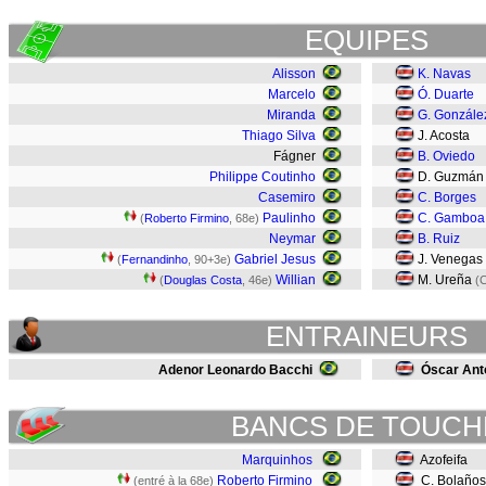
EQUIPES
Alisson
K. Navas
Marcelo
Ó. Duarte
Miranda
G. Gonzále
Thiago Silva
J. Acosta
Fágner
B. Oviedo
Philippe Coutinho
D. Guzmá
Casemiro
C. Borges
Paulinho
C. Gamboa
(
Roberto Firmino
, 68e)
Neymar
B. Ruiz
Gabriel Jesus
J. Venegas
(
Fernandinho
, 90+3e)
Willian
M. Ureña
(
Douglas Costa
, 46e)
(C
ENTRAINEURS
Adenor Leonardo Bacchi
Óscar Ant
BANCS DE TOUCH
Marquinhos
Azofeifa
Roberto Firmino
C. Bolaño
(entré à la 68e)