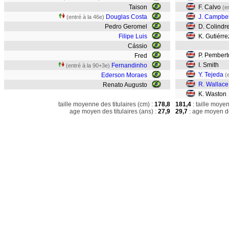
Taison
F. Calvo
(e
Douglas Costa
J. Campbel
(entré à la 46e)
Pedro Geromel
D. Colindr
Filipe Luis
K. Gutiérre
Cássio
P. Pembert
Fred
I. Smith
Fernandinho
(entré à la 90+3e)
Y. Tejeda
Ederson Moraes
(
R. Wallace
Renato Augusto
K. Waston
taille moyenne des titulaires (cm) :
178,8
181,4
: taille moye
age moyen des titulaires (ans) :
27,9
29,7
: age moyen de