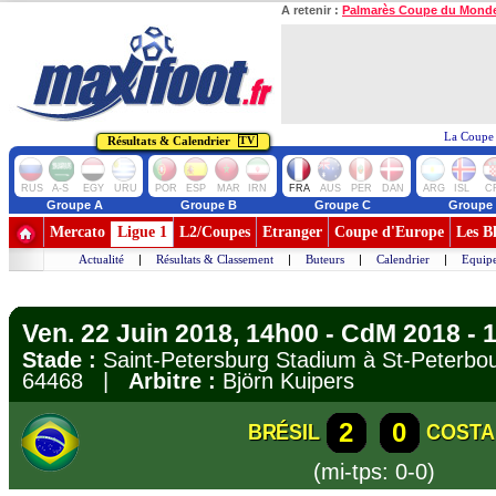
A retenir :
Palmarès Coupe du Mond
La Coupe 
Résultats & Calendrier
TV
RUS
A-S
EGY
URU
POR
ESP
MAR
IRN
FRA
AUS
PER
DAN
ARG
ISL
C
Groupe A
Groupe B
Groupe C
Groupe
Mercato
Ligue 1
L2/Coupes
Etranger
Coupe d'Europe
Les B
Actualité
|
Résultats & Classement
|
Buteurs
|
Calendrier
|
Equipe
Ven. 22 Juin 2018, 14h00 - CdM 2018 - 
Stade :
Saint-Petersburg Stadium à St-Peter
64468 |
Arbitre :
Björn Kuipers
2
0
BRÉSIL
COSTA
(mi-tps: 0-0)