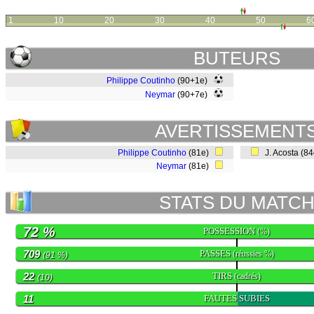
1
10
20
30
40
50
6
BUTEURS
Philippe Coutinho
(90+1e)
Neymar
(90+7e)
AVERTISSEMENT
Philippe Coutinho
(81e)
J. Acosta (8
Neymar
(81e)
STATS DU MATC
72 %
POSSESSION
(%)
709
PASSES
(réussies %)
(91 %)
22
TIRS
(cadrés)
(10)
11
FAUTES SUBIES