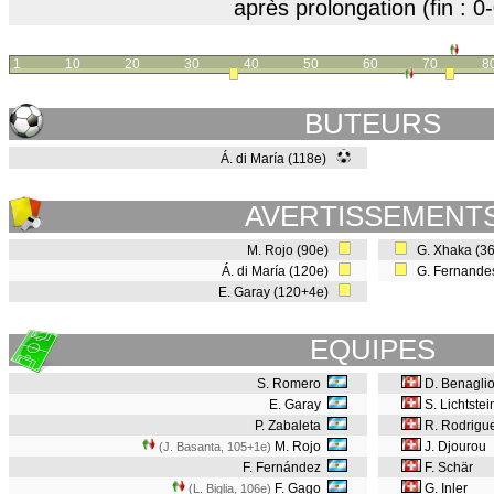
après prolongation (fin : 0-
1
10
20
30
40
50
60
70
8
BUTEURS
Á. di María (118e)
AVERTISSEMENT
M. Rojo (90e)
G. Xhaka (3
Á. di María (120e)
G. Fernande
E. Garay (120+4e)
EQUIPES
S. Romero
D. Benagli
E. Garay
S. Lichtstei
P. Zabaleta
R. Rodrigu
M. Rojo
J. Djourou
(J. Basanta, 105+1e
)
F. Fernández
F. Schär
F. Gago
G. Inler
(L. Biglia, 106e
)