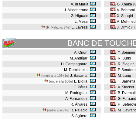
Á. di María
G. Xhaka
(
J. Mascherano
V. Behrami
G. Higuaín
X. Shaqiri
L. Messi
A. Mehmed
E. Lavezzi
J. Drmic
(R. Palacio, 74e
)
(H.
BANC DE TOUCH
A. Orión
Y. Sommer
M. Andújar
R. Bürki
H. Campagnaro
R. Ziegler
M. Demichelis
P. Sendero
J. Basanta
M. Lang
(entré à la 105+1e)
L. Biglia
T. Barnetta
(entré à la 106e)
E. Pérez
V. Stocker
M. Rodríguez
B. Dzemail
A. Fernández
G. Fernan
R. Álvarez
H. Seferov
R. Palacio
M. Gavrano
(entré à la 74e)
S. Agüero