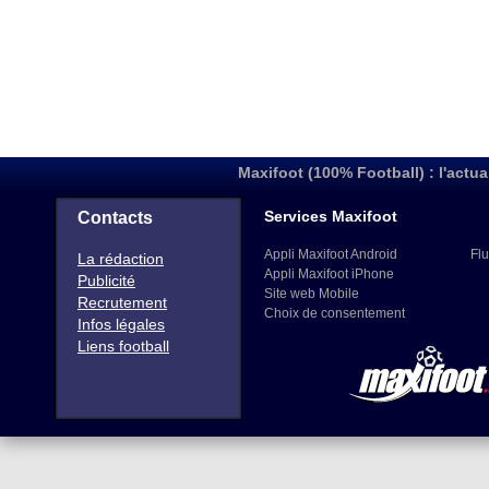
Maxifoot (100% Football) : l'actua
Services Maxifoot
Contacts
Appli Maxifoot Android
Flu
La rédaction
Appli Maxifoot iPhone
Publicité
Site web Mobile
Recrutement
Choix de consentement
Infos légales
Liens football