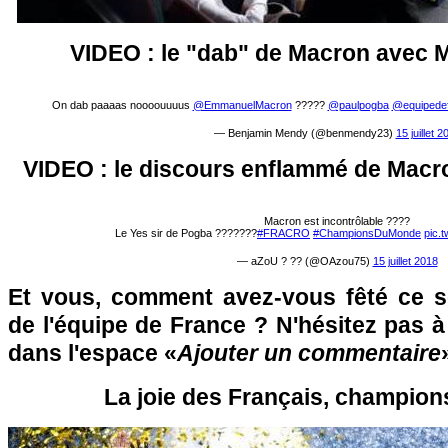
VIDEO : le "dab" de Macron avec 
On dab paaaas noooouuuus
@EmmanuelMacron
?????
@paulpogba
@equipede
— Benjamin Mendy (@benmendy23)
15 juillet 2
VIDEO : le discours enflammé de Macr
Macron est incontrôlable ????
Le Yes sir de Pogba ???????
#FRACRO
#ChampionsDuMonde
pic.
— aZoU ? ?? (@OAzou75)
15 juillet 2018
Et vous, comment avez-vous fêté ce s
de l'équipe de France ? N'hésitez pas à 
dans l'espace «
Ajouter un commentaire
La joie des Français, champio