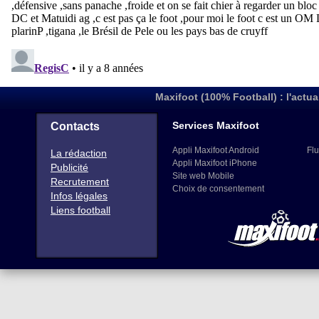
Maxifoot (100% Football) : l'actua
Services Maxifoot
Contacts
Appli Maxifoot Android
Flu
La rédaction
Appli Maxifoot iPhone
Publicité
Site web Mobile
Recrutement
Choix de consentement
Infos légales
Liens football