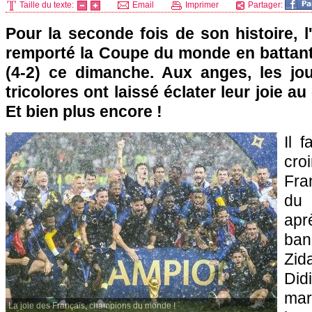
Taille du texte:
Email
Imprimer
Partager:
Pour la seconde fois de son histoire, 
remporté la Coupe du monde en battant 
(4-2) ce dimanche. Aux anges, les jo
tricolores ont laissé éclater leur joie au 
Et bien plus encore !
Il 
cro
Fra
du 
apr
ba
Zid
Did
mar
La joie des Français, champions du monde !