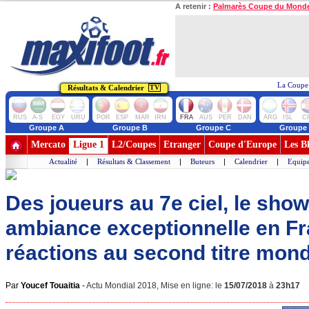
A retenir :
Palmarès Coupe du Mond
La Coupe 
Résultats & Calendrier
TV
RUS
A-S
EGY
URU
POR
ESP
MAR
IRN
FRA
AUS
PER
DAN
ARG
ISL
C
Groupe A
Groupe B
Groupe C
Groupe
Mercato
Ligue 1
L2/Coupes
Etranger
Coupe d'Europe
Les B
Actualité
|
Résultats & Classement
|
Buteurs
|
Calendrier
|
Equipe
Des joueurs au 7e ciel, le sho
ambiance exceptionnelle en Fr
réactions au second titre mond
Par
Youcef Touaitia
-
Actu Mondial 2018, Mise en ligne: le
15/07/2018
à
23h17