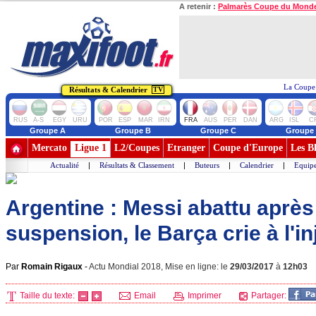
A retenir :
Palmarès Coupe du Mond
La Coupe 
Résultats & Calendrier
TV
RUS
A-S
EGY
URU
POR
ESP
MAR
IRN
FRA
AUS
PER
DAN
ARG
ISL
C
Groupe A
Groupe B
Groupe C
Groupe
Mercato
Ligue 1
L2/Coupes
Etranger
Coupe d'Europe
Les B
Actualité
|
Résultats & Classement
|
Buteurs
|
Calendrier
|
Equipe
Argentine : Messi abattu après
suspension, le Barça crie à l'in
Par
Romain Rigaux
-
Actu Mondial 2018, Mise en ligne: le
29/03/2017
à
12h03
Taille du texte:
Email
Imprimer
Partager: