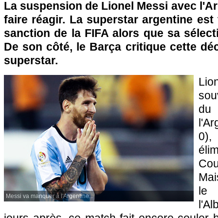
La suspension de Lionel Messi avec l'A
faire réagir. La superstar argentine est
sanction de la FIFA alors que sa sélecti
De son côté, le Barça critique cette déc
superstar.
Li
sou
du
l'Ar
0),
él
Cou
Mai
l
Messi va manquer à l'Argentine...
l'A