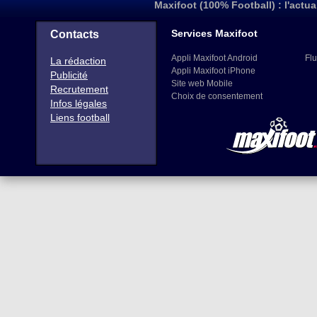
Maxifoot (100% Football) : l'actua
Services Maxifoot
Contacts
Appli Maxifoot Android
Flu
La rédaction
Appli Maxifoot iPhone
Publicité
Site web Mobile
Recrutement
Choix de consentement
Infos légales
Liens football