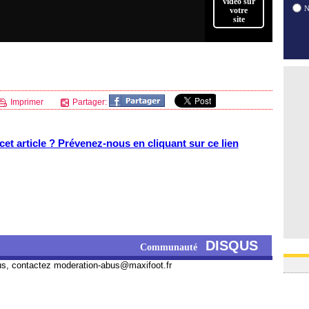
video sur
votre
site
Imprimer
Partager:
et article ? Prévenez-nous en cliquant sur ce lien
DISQUS
Communauté
us, contactez
moderation-abus@maxifoot.fr