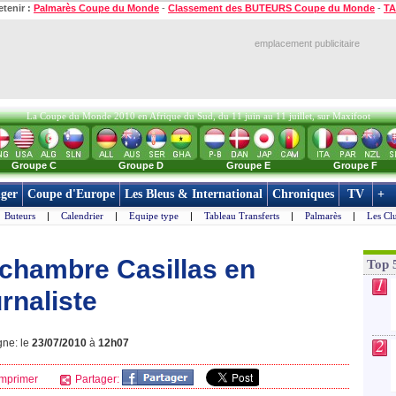
etenir :
Palmarès Coupe du Monde
-
Classement des BUTEURS Coupe du Monde
-
TA
emplacement publicitaire
La Coupe du Monde 2010 en Afrique du Sud, du 11 juin au 11 juillet, sur Maxifoot
Groupe C
Groupe D
Groupe E
Groupe F
ger
Coupe d'Europe
Les Bleus & International
Chroniques
TV
+
Buteurs
|
Calendrier
|
Equipe type
|
Tableau Transferts
|
Palmarès
|
Les Cl
chambre Casillas en
Top 
1
rnaliste
2
gne: le
23/07/2010
à
12h07
mprimer
Partager: