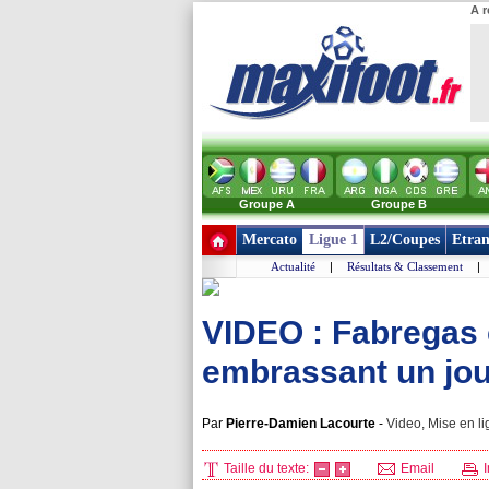
A r
Groupe A
Groupe B
Mercato
Ligue 1
L2/Coupes
Etran
Actualité
|
Résultats & Classement
|
VIDEO : Fabregas 
embrassant un jou
Par
Pierre-Damien Lacourte
-
Video, Mise en li
Taille du texte:
Email
I