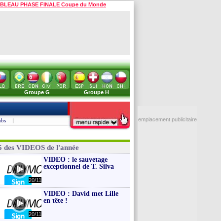
BLEAU PHASE FINALE Coupe du Monde
Groupe G
Groupe H
emplacement publicitaire
ubs
|
5 des VIDEOS de l'année
VIDEO : le sauvetage
exceptionnel de T. Silva
20/11
VIDEO : David met Lille
en tête !
20/11