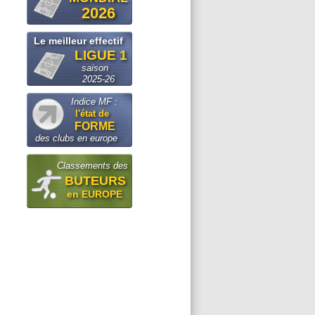
2026
Le meilleur effectif
LIGUE 1
saison
2025-26
Indice MF :
l'état de
FORME
des clubs en europe
Classements des
BUTEURS
en EUROPE