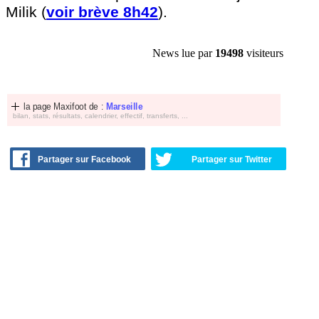
Milik (
voir brève 8h42
).
News lue par
19498
visiteurs
la page Maxifoot de :
Marseille
bilan, stats, résultats, calendrier, effectif, transferts, ...
Partager sur Facebook
Partager sur Twitter