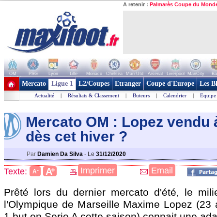
A retenir :
Palmarès Coupe du Mond
OM
PSG
Lyon
Lille
Monaco
Chelsea
Man Utd
Arsenal
Liverpool
ManCity
Ba
+ de clubs
Mercato
Ligue 1
L2/Coupes
Etranger
Coupe d'Europe
Les B
Actualité
|
Résultats & Classement
|
Buteurs
|
Calendrier
|
Equipe
Mercato OM : Lopez vendu 
dès cet hive
r ?
Par
Damien Da Silva
-
Le
31/12/2020
+
Imprimer
Email
A
Texte:
-
A
Prêté lors du dernier mercato d'été, le mili
l'Olympique de Marseille Maxime Lopez (23 
1 but en Serie A cette saison) connait une ada