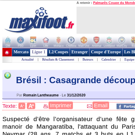
A retenir :
Palmarès Coupe du Mond
OM
PSG
Lyon
Lille
Monaco
Chelsea
Man Utd
Arsenal
Liverpool
ManCity
Ba
+ de clubs
Mercato
Ligue 1
L2/Coupes
Etranger
Coupe d'Europe
Les B
Actualité
|
Résultats & Classement
|
Buteurs
|
Calendrier
|
Equipe
Brésil : Casagrande déco
Par
Romain Lantheaume
-
Le
31/12/2020
+
Imprimer
Email
A
Texte:
-
A
Suspecté d’être l’organisateur d’une fête
manoir de Mangaratiba, l'attaquant du Pari
Neymar (28 ans, 7 matchs et 3 buts en L1 