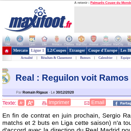
A retenir :
Palmarès Coupe du Mond
OM
PSG
Lyon
Lille
Monaco
Chelsea
Man Utd
Arsenal
Liverpool
ManCity
Ba
+ de clubs
Mercato
Ligue 1
L2/Coupes
Etranger
Coupe d'Europe
Les B
Actualité
|
Résultats & Classement
|
Buteurs
|
Calendrier
|
Equipe
Real : Reguilon voit Ramos
Par
Romain Rigaux
-
Le
30/12/2020
+
Imprimer
Email
A
Texte:
-
A
En fin de contrat en juin prochain, Sergio R
matchs et 2 buts en Liga cette saison) n'a to
d'accord avec la direction du Real Madrid po