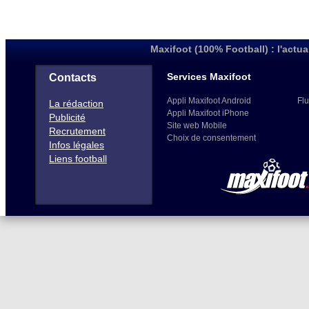
Maxifoot (100% Football) : l'actua
Services Maxifoot
Contacts
Appli Maxifoot Android
Flu
La rédaction
Appli Maxifoot iPhone
Publicité
Site web Mobile
Recrutement
Choix de consentement
Infos légales
Liens football