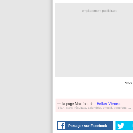
emplacement publicitaire
News 
la page Maxifoot de :
Hellas Vérone
bilan, stats, résultats, calendrier, effectif, transferts, ...
Partager sur Facebook