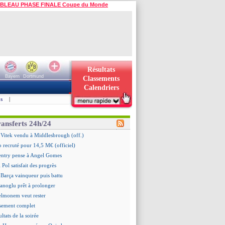
BLEAU PHASE FINALE Coupe du Monde
Résultats
Bayern
Dortmund
Classements
Calendriers
s
|
ransferts 24h/24
 Vitek vendu à Middlesbrough (off.)
 recruté pour 14,5 M€ (officiel)
ntry pense à Angel Gomes
 Pol satisfait des progrès
 Barça vainqueur puis battu
hanoglu prêt à prolonger
elmonem veut rester
ssement complet
ultats de la soirée