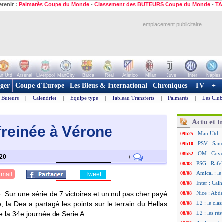
etenir :
Palmarès Coupe du Monde
-
Classement des BUTEURS Coupe du Monde
-
TA
emplacement publicitaire
n Utd
Arsenal
Liverpool
ManCity
Barca
Real
Atletico
Milan
Juve
Inter
Naples
ger
Coupe d'Europe
Les Bleus & International
Chroniques
TV
+
Buteurs
|
Calendrier
|
Equipe type
|
Tableau Transferts
|
Palmarès
|
Les Club
Actu et t
a freinée à Vérone
Man Utd :
09h25
PSV : Sano
09h10
OM : Cove
08h52
020
+
PSG : Rafel
08/08
Amical : le
08/08
Email
Tweet
Inter : Cal
08/08
. Sur une série de 7 victoires et un nul pas cher payé
Nice : Abd
08/08
, la Dea a partagé les points sur le terrain du Hellas
L2 : le cla
08/08
 la 34e journée de Serie A.
L2 : les rés
08/08