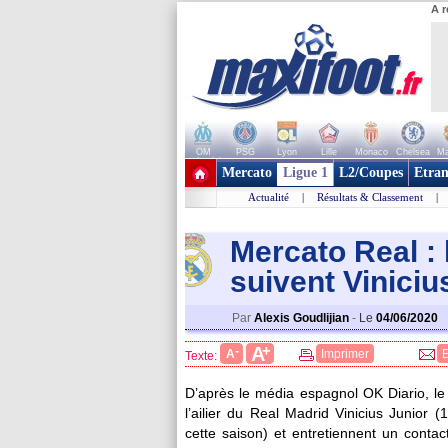
A r
OM
PSG
Lyon
Lille
Monaco
Chelsea
Ma
+ de clubs
Mercato
Ligue 1
L2/Coupes
Etran
Actualité
|
Résultats & Classement
|
Mercato Real : 
suivent Viniciu
Par
Alexis Goudlijian
-
Le
04/06/2020
+
A
-
A
Imprimer
Texte:
D’après le média espagnol OK Diario, le 
l’ailier du Real Madrid Vinicius Junior 
cette saison) et entretiennent un contac