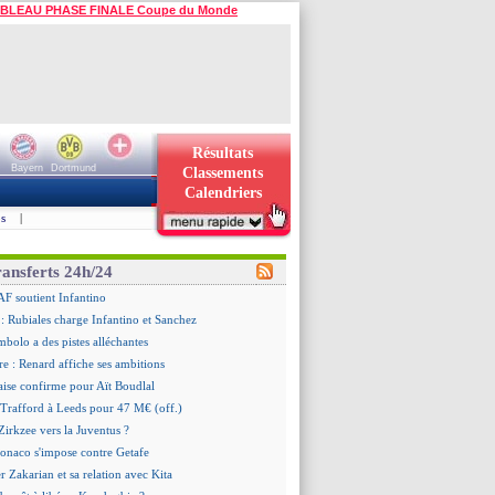
BLEAU PHASE FINALE Coupe du Monde
Résultats
Bayern
Dortmund
Classements
Calendriers
s
|
ransferts 24h/24
AF soutient Infantino
 Rubiales charge Infantino et Sanchez
bolo a des pistes alléchantes
re : Renard affiche ses ambitions
aise confirme pour Aït Boudlal
 Trafford à Leeds pour 47 M€ (off.)
irkzee vers la Juventus ?
onaco s'impose contre Getafe
r Zakarian et sa relation avec Kita