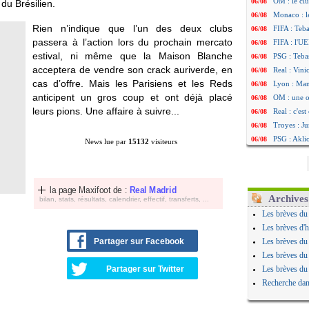
OM : le clu
06/08
 du Brésilien.
Monaco : l
06/08
Rien n’indique que l’un des deux clubs
FIFA : Teb
06/08
passera à l’action lors du prochain mercato
FIFA : l'UE
06/08
estival, ni même que la Maison Blanche
PSG : Teba
06/08
acceptera de vendre son crack auriverde, en
Real : Vini
06/08
cas d’offre. Mais les Parisiens et les Reds
Lyon : Man
06/08
anticipent un gros coup et ont déjà placé
OM : une o
06/08
leurs pions. Une affaire à suivre...
Real : c'es
06/08
Troyes : Ju
06/08
PSG : Aklio
06/08
News lue par
15132
visiteurs
OM : une o
06/08
PSG : cont
06/08
Ouganda : 
06/08
la page Maxifoot de :
Real Madrid
Arsenal : A
06/08
Archives
bilan, stats, résultats, calendrier, effectif, transferts, ...
Chelsea : P
06/08
Les brèves du
FIFA : le 
06/08
Les brèves d'h
PSG : l'ét
06/08
Partager sur Facebook
Les brèves du
Bologne : D
06/08
Les brèves du
OM : accor
06/08
Partager sur Twitter
Les brèves du
OM : Medi
06/08
Recherche dan
Uruguay : 
06/08
Séville : J
06/08