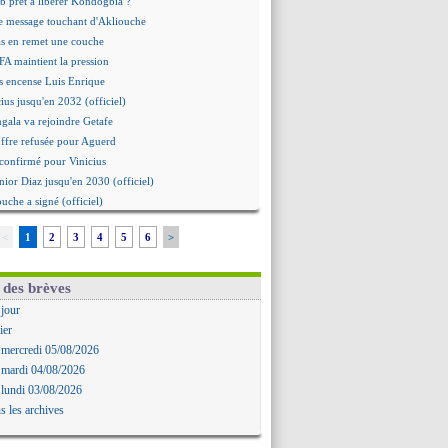
b prêt à libérer Kondogbia ?
e message touchant d'Akliouche
as en remet une couche
FA maintient la pression
s encense Luis Enrique
cius jusqu'en 2032 (officiel)
gala va rejoindre Getafe
ffre refusée pour Aguerd
t confirmé pour Vinicius
nior Diaz jusqu'en 2030 (officiel)
uche a signé (officiel)
ffre pour Bulka
<
1
2
3
4
5
6
>
rat signé pour Akliouche
Owori battu à mort à Kampala
rteta veut créer une dynastie
 des brèves
alace a fait son offre pour Disasi
 jour
gouvernement espagnol s'en mêle
ier
onnante rumeur Gusto
 mercredi 05/08/2026
allinga est sur le marché
 mardi 04/08/2026
d trouvé avec Man City pour Rulli
 lundi 03/08/2026
na vers Leverkusen pour 25 M€
s les archives
Forlan nommé sélectionneur (officiel)
uanlu signe à Bournemouth (officiel)