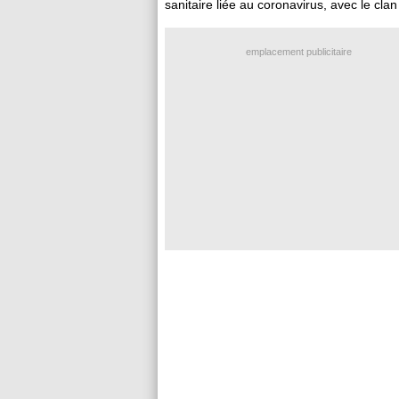
sanitaire liée au coronavirus, avec le clan
emplacement publicitaire