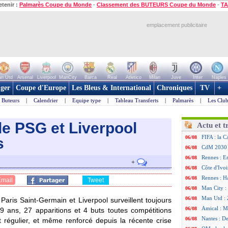
etenir :
Palmarès Coupe du Monde
-
Classement des BUTEURS Coupe du Monde
-
TA
emplacement publicitaire
n Utd
Arsenal
Liverpool
ManCity
Barca
Real
Atletico
Milan
Juve
Inter
Naples
ger
Coupe d'Europe
Les Bleus & International
Chroniques
TV
+
Buteurs
|
Calendrier
|
Equipe type
|
Tableau Transferts
|
Palmarès
|
Les Club
le PSG et Liverpool
Actu et t
FIFA : la C
06/08
s
CdM 2030 :
06/08
Rennes : Em
06/08
+
Côte d'Ivoi
06/08
Rennes : H
06/08
Email
Tweet
Man City :
06/08
Man Utd : Z
06/08
Paris Saint-Germain et Liverpool surveillent toujours
Amical : M
06/08
(19 ans, 27 apparitions et 4 buts toutes compétitions
Nantes : De
06/08
t régulier, et même renforcé depuis la récente crise