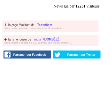
News lue par
12231
visiteurs
la page Maxifoot de :
Tottenham
bilan, stats, résultats, calendrier, effectif, transferts, ...
la fiche joueur de
Tanguy
NDOMBÈLÉ
bilan, matchs, temps de jeu, carrière, sélections, photos, ...
Partager sur Facebook
Partager sur Twitter