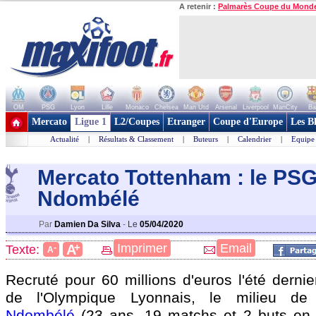
A retenir :
Palmarès Coupe du Mond
OM
PSG
Lyon
Lille
Monaco
Chelsea
Man Utd
Arsenal
Liverpool
ManCity
Ba
+ de clubs
Mercato
Ligue 1
L2/Coupes
Etranger
Coupe d'Europe
Les B
Actualité
|
Résultats & Classement
|
Buteurs
|
Calendrier
|
Equipe
Mercato Tottenham : le PSG
Ndombélé
Par
Damien Da Silva
-
Le
05/04/2020
+
Imprimer
Email
A
Texte:
-
A
Recruté pour 60 millions d'euros l'été derni
de l'Olympique Lyonnais, le milieu de 
Ndombélé
(23 ans, 19 matchs et 2 buts en