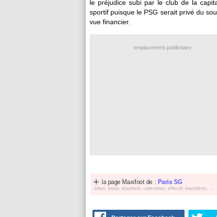
le préjudice subi par le club de la cap
sportif puisque le PSG serait privé du so
vue financier.
emplacement publicitaire
la page Maxifoot de :
Paris SG
bilan, stats, résultats, calendrier, effectif, transferts, ...