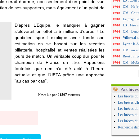
L3 : Caen 
07/08
itale serait énorme, non seulement d’un point de vue
OM : Højbj
07/08
utien de ses supporters, mais également d’un point de
OM : Gouir
07/08
Leipzig : l
07/08
D’après L’Equipe, le manquer à gagner
L3 : 1ère u
07/08
s’élèverait en effet à 5 millions d’euros ! Le
OM : Benat
07/08
quotidien sportif explique avoir fondé son
Villarreal 
07/08
estimation en se basant sur les recettes
Lyon : la d
07/08
billetterie, hospitalité et ventes réalisées les
OM : un no
07/08
jours de match. Un véritable coup dur pour le
Brest : un
07/08
champion de France en titre. Rappelons
OM : McCo
07/08
toutefois que rien n’a été acté à l’heure
PSG : 4 re
07/08
actuelle et que l’UEFA prône une approche
Nice : Kevi
07/08
"au cas par cas".
L1 : prison
07/08
Leganés : c
07/08
Archives
Atletico : 
07/08
News lue par
21507
visiteurs
Les brèves du
Monaco : Fi
07/08
Les brèves d'h
Lyon : Mang
07/08
Les brèves du
PSG : Nsoki
07/08
Les brèves du
Arsenal : N
07/08
Les brèves du
Real : Mast
07/08
Recherche dan
Man City :
07/08
Rennes : Ha
07/08