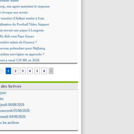
premier leader
erg, son agent maintient le suspense
i évoque son avenir
e transfert d'Asllani tombe à l'eau
tilisation du Football Video Support
ia envoie une pique à Longoria
: Al-Ahli veut Pape Gueye
ernière saison de Fonseca ?
uveau prétendant pour Højbjerg
 gardien norvégien en approche ?
urt a versé 120 M€ en 2026
tours dans le groupe face à Man Utd ?
<
1
2
3
4
5
6
>
n Carlos va partir en Italie
 avec sursis requis contre un arbitre
'est signé pour Luca Zidane (off.)
 des brèves
Ruggeri en route pour Aston Villa
 jour
lipe Luis soutient Biereth
ier
ala prêté à Getafe (officiel)
 jeudi 06/08/2026
 va signer en Croatie
 mercredi 05/08/2026
aples vise Gabriel Jesus
 mardi 04/08/2026
antuono prêté à la Fiorentina (off.)
s les archives
 accord avec le Barça pour Rodri ?
ise a prolongé (officiel)