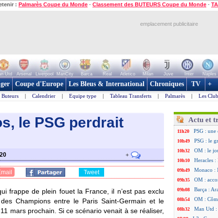
etenir :
Palmarès Coupe du Monde
-
Classement des BUTEURS Coupe du Monde
-
TA
emplacement publicitaire
n Utd
Arsenal
Liverpool
ManCity
Barca
Real
Atletico
Milan
Juve
Inter
Naples
ger
Coupe d'Europe
Les Bleus & International
Chroniques
TV
+
Buteurs
|
Calendrier
|
Equipe type
|
Tableau Transferts
|
Palmarès
|
Les Club
os, le PSG perdrait
Actu et t
PSG : une 
11h20
PSG : le g
10h49
OM : le jo
10h32
020
+
Heracles : 
10h10
Monaco : 
09h49
Email
Tweet
OM : acco
09h35
Barça : Ar
09h08
i frappe de plein fouet la France, il n’est pas exclu
OM : Côme
08h54
 des Champions entre le Paris Saint-Germain et le
Man Utd : 
08h32
11 mars prochain. Si ce scénario venait à se réaliser,