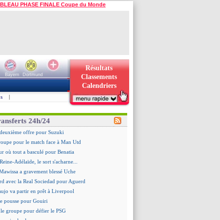
BLEAU PHASE FINALE Coupe du Monde
Résultats
Bayern
Dortmund
Classements
Calendriers
s
|
ransferts 24h/24
deuxième offre pour Suzuki
roupe pour le match face à Man Utd
ur où tout a basculé pour Benatia
Reine-Adélaïde, le sort s'acharne...
Mawissa a gravement blessé Uche
rd avec la Real Sociedad pour Aguerd
aujo va partir en prêt à Liverpool
 pousse pour Gouiri
le groupe pour défier le PSG