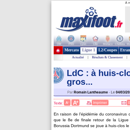
A r
OM
PSG
Lyon
Lille
Monaco
Chelsea
Ma
+ de clubs
Mercato
Ligue 1
L2/Coupes
Etran
Actualité
|
Résultats & Classement
|
LdC : à huis-cl
gros...
Par
Romain Lantheaume
-
Le
04/03/2
+
A
-
A
Imprimer
Texte:
En raison de l'épidémie du coronavirus qu
que le 8e de finale retour de la Ligue
Borussia Dortmund se joue à huis-clos le 