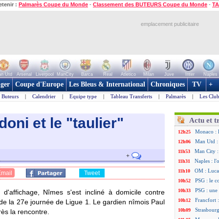
etenir :
Palmarès Coupe du Monde
-
Classement des BUTEURS Coupe du Monde
-
TA
emplacement publicitaire
n Utd
Arsenal
Liverpool
ManCity
Barca
Real
Atletico
Milan
Juve
Inter
Naples
ger
Coupe d'Europe
Les Bleus & International
Chroniques
TV
+
Buteurs
|
Calendrier
|
Equipe type
|
Tableau Transferts
|
Palmarès
|
Les Club
oni et le "taulier"
Actu et t
Monaco : 
12h25
Man Utd : 
12h06
Man City :
11h53
+
Naples : l
11h31
OM : Lucas
11h10
Email
Tweet
PSG : le c
10h52
PSG : une 
10h33
d'affichage, Nîmes s'est incliné à domicile contre
Francfort 
10h12
 de la 27e journée de Ligue 1. Le gardien nîmois Paul
Strasbourg
10h09
ès la rencontre.