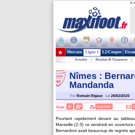
A r
OM
PSG
Lyon
Lille
Monaco
Chelsea
Ma
+ de clubs
Mercato
Ligue 1
L2/Coupes
Etran
Actualité
|
Résultats & Classement
|
Nîmes : Bernard
Mandanda
Par
Romain Rigaux
-
Le
28/02/2020
+
A
-
A
Imprimer
Texte:
Pourtant rapidement devant au tableau 
Marseille (2-3) ce vendredi en ouverture
Bernardoni avait beaucoup de regrets apr