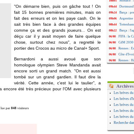
Monaco : F
10h05
"On démarre bien, puis on gâche tout ! On
Dortmund 
09h44
fait 15 bonnes premières minutes, mais on
Barça : pr
09h24
fait des erreurs et on les paye cash. On le
Argentine 
09h06
sait très bien face à des grandes équipes
Tottenham
08h44
comme ça et des grands joueurs... On est
Barça : l'
08h22
déçu car il y avait moyen de faire quelque
FIFA : la C
06/08
chose, surtout chez nous", a regretté le
CdM 2030 :
06/08
portier des Crocos au micro de Canal+ Sport.
Rennes : Em
06/08
Côte d'Ivoi
06/08
Bernardoni a aussi avoué que son
Rennes : H
06/08
homologue olympien Steve Mandanda avait
Man City :
06/08
encore sorti un grand match. "On est aussi
Man Utd : Z
06/08
tombé sur un grand gardien. Il faut dire la
Amical : M
06/08
vérité. Cette année, c'est lui le taulier", a
Nantes : De
06/08
Archives
 a encore été très précieux pour l'OM avec plusieurs
OM : le clu
06/08
Les brèves du
Monaco : l
06/08
Les brèves d'h
FIFA : Teb
06/08
Les brèves du
 lue par
848
visiteurs
FIFA : l'UE
06/08
Les brèves du
PSG : Teba
06/08
Les brèves du
Real : Vini
06/08
Recherche dan
Lyon : Man
06/08
OM : une o
06/08