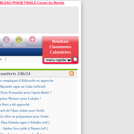
BLEAU PHASE FINALE Coupe du Monde
Résultats
Bayern
Dortmund
Classements
Calendriers
s
|
ransferts 24h/24
le remplaçant d'Akliouche en approche
Bayindir signe au Celta (officiel)
 Enzo Fernandez pour l'après-Rodri ?
'option Monaco pour Lukaku !
 Perri a été approché
oach de l'Ajax insiste pour Godts
2e offre en préparation pour Godts
: Dina Ebimbe signe à Schalke (off.)
 : Saïdou Sow prêté à Nantes (off.)