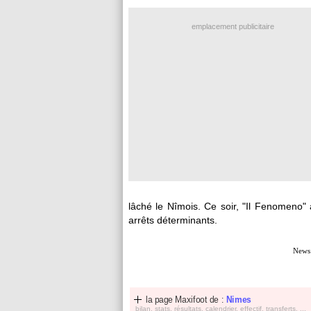
emplacement publicitaire
lâché le Nîmois. Ce soir, "Il Fenomeno"
arrêts déterminants.
News
la page Maxifoot de :
Nimes
bilan, stats, résultats, calendrier, effectif, transferts, ...