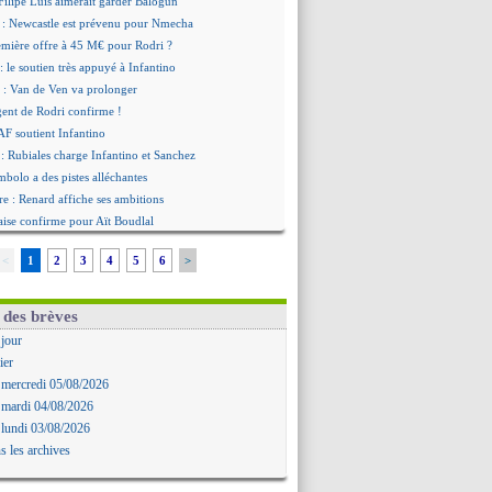
ilipe Luis aimerait garder Balogun
: Newcastle est prévenu pour Nmecha
emière offre à 45 M€ pour Rodri ?
: le soutien très appuyé à Infantino
 : Van de Ven va prolonger
agent de Rodri confirme !
AF soutient Infantino
 Rubiales charge Infantino et Sanchez
bolo a des pistes alléchantes
re : Renard affiche ses ambitions
aise confirme pour Aït Boudlal
 Trafford à Leeds pour 47 M€ (off.)
<
1
2
3
4
5
6
>
irkzee vers la Juventus ?
onaco s'impose contre Getafe
r Zakarian et sa relation avec Kita
 des brèves
b prêt à libérer Kondogbia ?
 jour
e message touchant d'Akliouche
ier
as en remet une couche
 mercredi 05/08/2026
FA maintient la pression
 mardi 04/08/2026
s encense Luis Enrique
 lundi 03/08/2026
cius jusqu'en 2032 (officiel)
s les archives
gala va rejoindre Getafe
ffre refusée pour Aguerd