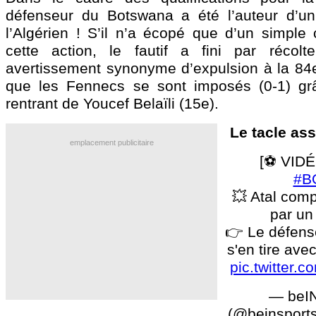
défenseur du Botswana a été l’auteur d’un 
l’Algérien ! S’il n’a écopé que d’un simple 
cette action, le fautif a fini par récol
avertissement synonyme d’expulsion à la 84e
que les Fennecs se sont imposés (0-1) gr
rentrant de Youcef Belaïli (15e).
Le tacle ass
emplacement publicitaire
[⚽️ VIDÉ
#B
💥 Atal com
par un
👉 Le défens
s'en tire ave
pic.twitter
— beI
(@beinsport