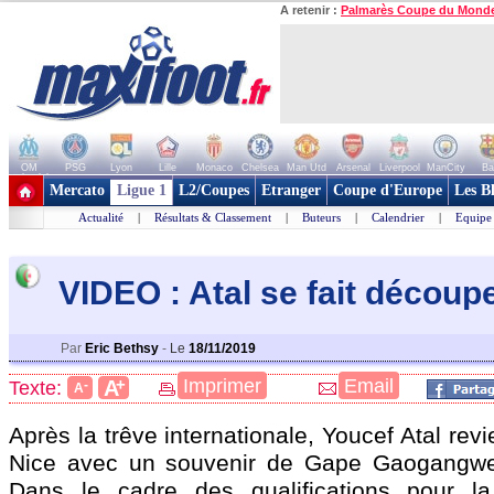
A retenir :
Palmarès Coupe du Mond
OM
PSG
Lyon
Lille
Monaco
Chelsea
Man Utd
Arsenal
Liverpool
ManCity
Ba
+ de clubs
Mercato
Ligue 1
L2/Coupes
Etranger
Coupe d'Europe
Les B
Actualité
|
Résultats & Classement
|
Buteurs
|
Calendrier
|
Equipe
VIDEO : Atal se fait découp
Par
Eric Bethsy
-
Le
18/11/2019
+
Imprimer
Email
A
Texte:
-
A
Après la trêve internationale, Youcef Atal rev
Nice avec un souvenir de Gape Gaogangwe s
Dans le cadre des qualifications pour 