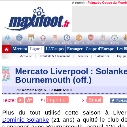
A retenir :
Palmarès Coupe du Mond
OM
PSG
Lyon
Lille
Monaco
Chelsea
Man Utd
Arsenal
Liverpool
ManCity
Ba
+ de clubs
Mercato
Ligue 1
L2/Coupes
Etranger
Coupe d'Europe
Les B
Actualité
|
Résultats & Classement
|
Buteurs
|
Calendrier
|
Equipe
Mercato Liverpool : Solanke
Bournemouth (off.)
Par
Romain Rigaux
-
Le
04/01/2019
+
Imprimer
Email
A
Texte:
-
A
Plus du tout utilisé cette saison à Liverp
Dominic Solanke
(21 ans) a quitté le club d
s'engager avec Bournemouth, actuel 12e de