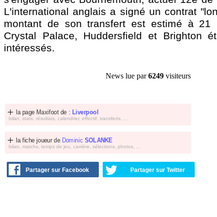
L'international anglais a signé un contrat "lo
montant de son transfert est estimé à 21 m
Crystal Palace, Huddersfield et Brighton é
intéressés.
News lue par
6249
visiteurs
la page Maxifoot de :
Liverpool
bilan, stats, résultats, calendrier, effectif, transferts, ...
la fiche joueur de
Dominic
SOLANKE
bilan, matchs, temps de jeu, carrière, sélections, photos, ...
Partager sur Facebook
Partager sur Twitter