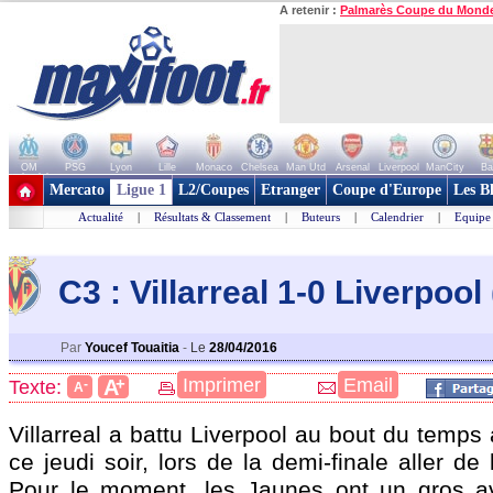
A retenir :
Palmarès Coupe du Mond
OM
PSG
Lyon
Lille
Monaco
Chelsea
Man Utd
Arsenal
Liverpool
ManCity
Ba
+ de clubs
Mercato
Ligue 1
L2/Coupes
Etranger
Coupe d'Europe
Les B
Actualité
|
Résultats & Classement
|
Buteurs
|
Calendrier
|
Equipe
C3 : Villarreal 1-0 Liverpool (
Par
Youcef Touaitia
-
Le
28/04/2016
+
Imprimer
Email
A
Texte:
-
A
Villarreal a battu Liverpool au bout du temps 
ce jeudi soir, lors de la demi-finale aller de
Pour le moment, les Jaunes ont un gros a