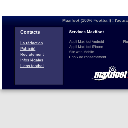
Maxifoot (100% Football) : l'actua
Services Maxifoot
Contacts
Appli Maxifoot Android
Flu
La rédaction
Appli Maxifoot iPhone
Publicité
Site web Mobile
Recrutement
Choix de consentement
Infos légales
Liens football