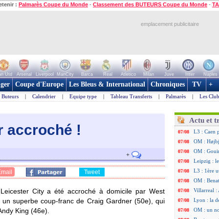
etenir :
Palmarès Coupe du Monde
-
Classement des BUTEURS Coupe du Monde
-
TA
emplacement publicitaire
n Utd
Arsenal
Liverpool
ManCity
Barca
Real
Atletico
Milan
Juve
Inter
Naples
ger
Coupe d'Europe
Les Bleus & International
Chroniques
TV
+
Buteurs
|
Calendrier
|
Equipe type
|
Tableau Transferts
|
Palmarès
|
Les Club
Actu et t
er accroch
é !
L3 : Caen 
07/08
OM : Højbj
07/08
OM : Gouir
07/08
+
Leipzig : l
07/08
L3 : 1ère u
07/08
Email
Tweet
OM : Benat
07/08
Leicester City a été accroché à domicile par West
Villarreal 
07/08
à un superbe coup-franc de Craig Gardner (50e), qui
Lyon : la d
07/08
Andy King (46e).
OM : un no
07/08