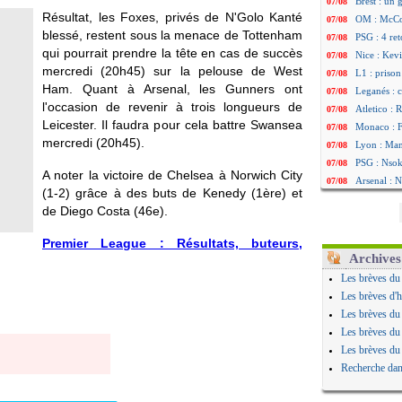
Brest : un
07/08
Résultat, les Foxes, privés de N'Golo Kanté
OM : McCo
07/08
blessé, restent sous la menace de Tottenham
PSG : 4 re
07/08
qui pourrait prendre la tête en cas de succès
Nice : Kevi
07/08
mercredi (20h45) sur la pelouse de West
L1 : prison
07/08
Ham. Quant à Arsenal, les Gunners ont
Leganés : c
07/08
l'occasion de revenir à trois longueurs de
Atletico : 
07/08
Leicester. Il faudra pour cela battre Swansea
Monaco : Fi
07/08
mercredi (20h45).
Lyon : Mang
07/08
PSG : Nsoki
07/08
A noter la victoire de Chelsea à Norwich City
Arsenal : N
07/08
(1-2) grâce à des buts de Kenedy (1ère) et
Real : Mast
07/08
de Diego Costa (46e).
Man City :
07/08
Rennes : Ha
07/08
Premier League : Résultats, buteurs,
Palace : To
07/08
Archives
OM : B. Gen
07/08
Les brèves du
TFC : Sion
07/08
Les brèves d'h
PSG : Live
07/08
Les brèves du
Norvège : 
07/08
Les brèves du
PSG : Mbay
07/08
Les brèves du
Monaco : F
07/08
Recherche dan
Grenade : 
07/08
Juve : Zheg
07/08