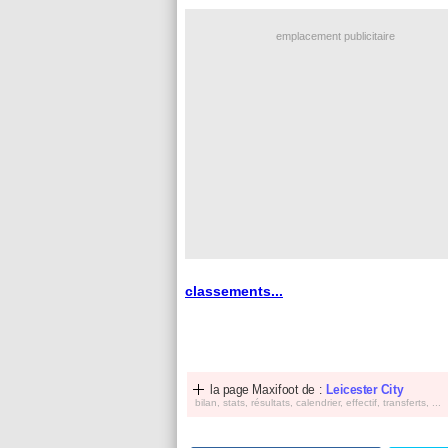
emplacement publicitaire
classements...
la page Maxifoot de :
Leicester City
bilan, stats, résultats, calendrier, effectif, transferts, ...