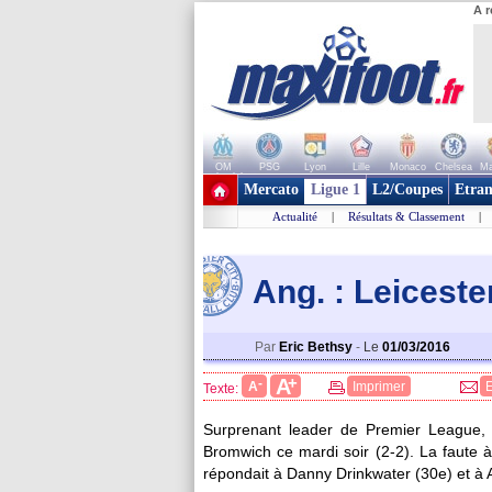
A r
OM
PSG
Lyon
Lille
Monaco
Chelsea
Ma
+ de clubs
Mercato
Ligue 1
L2/Coupes
Etran
Actualité
|
Résultats & Classement
|
Ang. : Leicest
Par
Eric Bethsy
-
Le
01/03/2016
+
A
-
A
Imprimer
Texte:
Surprenant leader de Premier League, 
Bromwich ce mardi soir (2-2). La faute 
répondait à Danny Drinkwater (30e) et à 