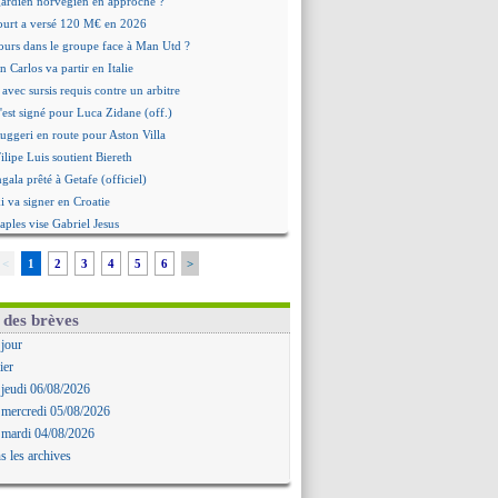
 gardien norvégien en approche ?
urt a versé 120 M€ en 2026
tours dans le groupe face à Man Utd ?
n Carlos va partir en Italie
 avec sursis requis contre un arbitre
'est signé pour Luca Zidane (off.)
Ruggeri en route pour Aston Villa
lipe Luis soutient Biereth
ala prêté à Getafe (officiel)
 va signer en Croatie
aples vise Gabriel Jesus
antuono prêté à la Fiorentina (off.)
<
1
2
3
4
5
6
>
 accord avec le Barça pour Rodri ?
ise a prolongé (officiel)
miyasu a convaincu (officiel)
 des brèves
esio - "ce n'est pas idéal"
 jour
 Oppong signe pour 4 ans (officiel)
ier
rpool va proposer 115 M€ pour Barcola
 jeudi 06/08/2026
la démission d'Infantino réclamée
 mercredi 05/08/2026
e, deux pistes se détachent
 mardi 04/08/2026
ilipe Luis veut remplacer Akliouche
s les archives
Luca Zidane va changer de club
rova très clair sur son futur