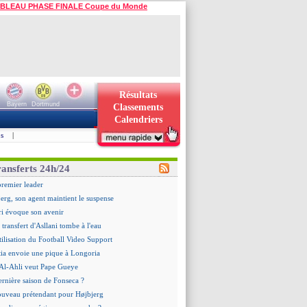
BLEAU PHASE FINALE Coupe du Monde
Résultats
Bayern
Dortmund
Classements
Calendriers
s
|
ransferts 24h/24
premier leader
erg, son agent maintient le suspense
i évoque son avenir
e transfert d'Asllani tombe à l'eau
tilisation du Football Video Support
ia envoie une pique à Longoria
: Al-Ahli veut Pape Gueye
ernière saison de Fonseca ?
uveau prétendant pour Højbjerg