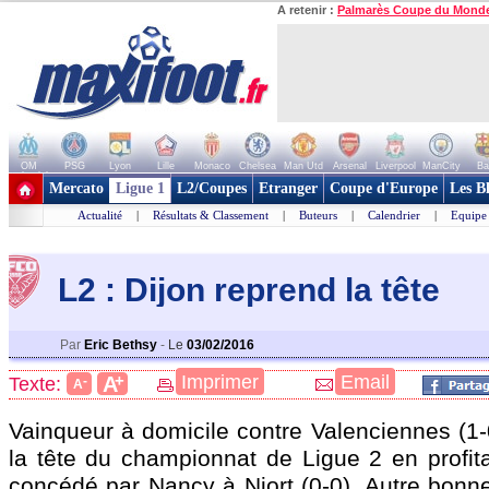
A retenir :
Palmarès Coupe du Mond
OM
PSG
Lyon
Lille
Monaco
Chelsea
Man Utd
Arsenal
Liverpool
ManCity
Ba
+ de clubs
Mercato
Ligue 1
L2/Coupes
Etranger
Coupe d'Europe
Les B
Actualité
|
Résultats & Classement
|
Buteurs
|
Calendrier
|
Equipe
L2 : Dijon reprend la tête
Par
Eric Bethsy
-
Le
03/02/2016
+
Imprimer
Email
A
Texte:
-
A
Vainqueur à domicile contre Valenciennes (1-
Pos
Equipe
Pts
J
G
N
P
Bp
Bc
Dif
la tête du championnat de Ligue 2 en profit
1
Dijon
48
24
14
6
4
41
19
+2
2
Nancy
47
24
13
8
3
38
18
+2
concédé par Nancy à Niort (0-0). Autre bonne