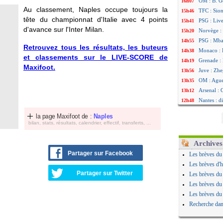
OM : B. Ge
16h07
Au classement, Naples occupe toujours la
TFC : Sion
15h46
tête du championnat d'Italie avec 4 points
PSG : Liv
15h41
d'avance sur l'Inter Milan.
Norvège : 
15h20
PSG : Mbay
14h55
Retrouvez tous les résultats, les buteurs
Monaco : F
14h38
et classements sur le LIVE-SCORE de
Grenade :
14h19
Maxifoot.
Juve : Zhe
13h56
OM : Aguer
13h35
Arsenal : 
13h12
Nantes : d
12h48
Monaco : 
12h25
la page Maxifoot de :
Naples
Man Utd : 
12h06
bilan, stats, résultats, calendrier, effectif, transferts, ...
Man City :
11h53
Naples : l
11h31
Archives
OM : Lucas
11h10
Partager sur Facebook
Les brèves du
PSG : le c
10h52
Les brèves d'h
PSG : une 
10h33
Partager sur Twitter
Les brèves du
Francfort 
10h12
Les brèves du
Strasbourg
10h09
Les brèves du
Monaco : F
10h05
Recherche dan
Dortmund 
09h44
Barça : pr
09h24