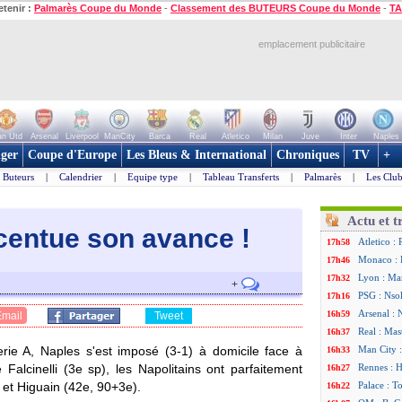
etenir :
Palmarès Coupe du Monde
-
Classement des BUTEURS Coupe du Monde
-
TA
emplacement publicitaire
n Utd
Arsenal
Liverpool
ManCity
Barca
Real
Atletico
Milan
Juve
Inter
Naples
ger
Coupe d'Europe
Les Bleus & International
Chroniques
TV
+
Buteurs
|
Calendrier
|
Equipe type
|
Tableau Transferts
|
Palmarès
|
Les Club
Actu et t
ccentue son avanc
e !
Atletico :
17h58
Monaco : F
17h46
Lyon : Man
17h32
+
PSG : Nsok
17h16
Arsenal : 
16h59
Email
Tweet
Real : Mas
16h37
rie A, Naples s'est imposé (3-1) à domicile face à
Man City :
16h33
Falcinelli (3e sp), les Napolitains ont parfaitement
Rennes : H
16h27
 et Higuain (42e, 90+3e).
Palace : T
16h22