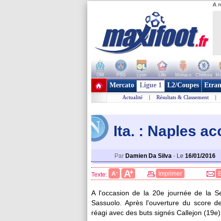
A r
OM
PSG
Lyon
Lille
Monaco
Chelsea
Ma
+ de clubs
Mercato
Ligue 1
L2/Coupes
Etran
Actualité
|
Résultats & Classement
|
Ita. : Naples a
Par
Damien Da Silva
-
Le
16/01/2016
+
A
-
A
Imprimer
Texte:
A l'occasion de la 20e journée de la Se
Sassuolo. Après l'ouverture du score de 
réagi avec des buts signés Callejon (19e)