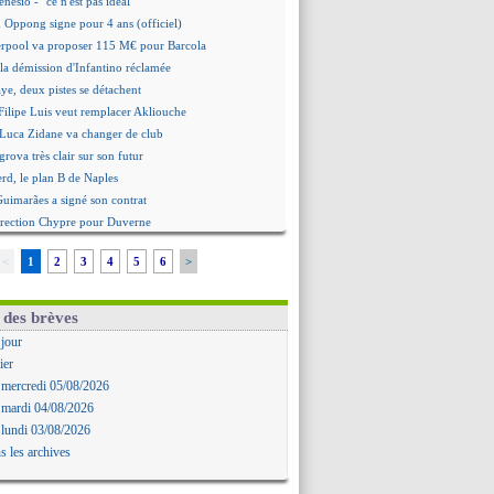
nesio - "ce n'est pas idéal"
 Oppong signe pour 4 ans (officiel)
erpool va proposer 115 M€ pour Barcola
la démission d'Infantino réclamée
e, deux pistes se détachent
ilipe Luis veut remplacer Akliouche
 Luca Zidane va changer de club
grova très clair sur son futur
d, le plan B de Naples
Guimarães a signé son contrat
irection Chypre pour Duverne
le remplaçant d'Akliouche en approche
<
1
2
3
4
5
6
>
Bayindir signe au Celta (officiel)
 Enzo Fernandez pour l'après-Rodri ?
'option Monaco pour Lukaku !
 des brèves
 Perri a été approché
 jour
oach de l'Ajax insiste pour Godts
ier
2e offre en préparation pour Godts
 mercredi 05/08/2026
: Dina Ebimbe signe à Schalke (off.)
 mardi 04/08/2026
 : Saïdou Sow prêté à Nantes (off.)
 lundi 03/08/2026
ilipe Luis aimerait garder Balogun
s les archives
: Newcastle est prévenu pour Nmecha
emière offre à 45 M€ pour Rodri ?