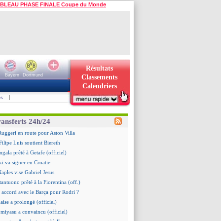
BLEAU PHASE FINALE Coupe du Monde
Résultats
Bayern
Dortmund
Classements
Calendriers
s
|
ransferts 24h/24
 Ruggeri en route pour Aston Villa
ilipe Luis soutient Biereth
gala prêté à Getafe (officiel)
i va signer en Croatie
Naples vise Gabriel Jesus
tantuono prêté à la Fiorentina (off.)
 accord avec le Barça pour Rodri ?
aise a prolongé (officiel)
omiyasu a convaincu (officiel)