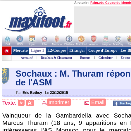
A retenir :
Palmarès Coupe du Mond
OM
PSG
Lyon
Lille
Monaco
Chelsea
Man Utd
Arsenal
Liverpool
ManCity
Ba
+ de clubs
Mercato
Ligue 1
L2/Coupes
Etranger
Coupe d'Europe
Les B
Actualité
|
Résultats & Classement
|
Buteurs
|
Calendrier
|
Equipe
Sochaux : M. Thuram répond 
de l'ASM
Par
Eric Bethsy
-
Le
23/12/2015
+
Imprimer
Email
A
Texte:
-
A
Vainqueur de la Gambardella avec Sochau
Marcus Thuram (18 ans, 9 apparitions en L
intéresserait l'AS Monaco pour le mercato