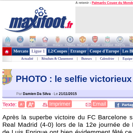
A retenir :
Palmarès Coupe du Mond
OM
PSG
Lyon
Lille
Monaco
Chelsea
Man Utd
Arsenal
Liverpool
ManCity
Ba
+ de clubs
Mercato
Ligue 1
L2/Coupes
Etranger
Coupe d'Europe
Les B
Actualité
|
Résultats & Classement
|
Buteurs
|
Calendrier
|
Equipe
PHOTO : le selfie victorieu
Par
Damien Da Silva
-
Le
21/11/2015
+
Imprimer
Email
A
Texte:
-
A
Après la superbe victoire du FC Barcelone s
Real Madrid (4-0) lors de la 12e journée de 
de Luis Enrique ont bien évidemment fêté ce