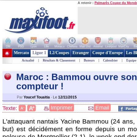
A retenir :
Palmarès Coupe du Mond
OM
PSG
Lyon
Lille
Monaco
Chelsea
Man Utd
Arsenal
Liverpool
ManCity
Ba
+ de clubs
Mercato
Ligue 1
L2/Coupes
Etranger
Coupe d'Europe
Les B
Actualité
|
Résultats & Classement
|
Buteurs
|
Calendrier
|
Equipe
Maroc : Bammou ouvre son
compteu
r !
Par
Youcef Touaitia
-
Le
12/11/2015
+
Imprimer
Email
A
Texte:
-
A
L'attaquant nantais Yacine Bammou (24 ans, 2
but) est décidément en forme depuis un moi
pelouse de Montpellier (2-1), le week-end dern