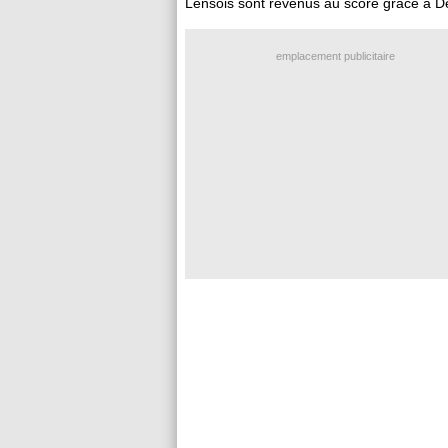
Lensois sont revenus au score grâce à D
emplacement publicitaire