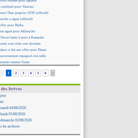
offre refusée pour Aguerd
st confirmé pour Vinicius
unior Diaz jusqu'en 2030 (officiel)
ouche a signé (officiel)
offre pour Bulka
rat signé pour Akliouche
 Owori battu à mort à Kampala
Arteta veut créer une dynastie
alace a fait son offre pour Disasi
gouvernement espagnol s'en mêle
onnante rumeur Gusto
Dallinga est sur le marché
<
1
2
3
4
5
6
>
rd trouvé avec Man City pour Rulli
na vers Leverkusen pour 25 M€
Forlan nommé sélectionneur (officiel)
 des brèves
Juanlu signe à Bournemouth (officiel)
 jour
ntou heureux d'avoir rejoué
ier
mandé pour 140 M€ ! (officiel)
 mardi 04/08/2026
 Rodri préfère le Barça au Real !
 lundi 03/08/2026
ït Boudlal veut rejoindre Fulham
 dimanche 02/08/2026
a : Liverpool cible aussi Konsa
s les archives
approche pour Diatta
 Diaw va signer à Lille