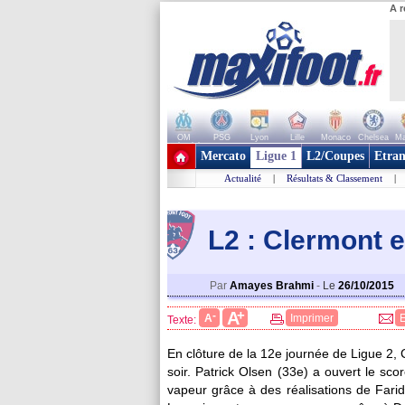
A r
OM
PSG
Lyon
Lille
Monaco
Chelsea
Ma
+ de clubs
Mercato
Ligue 1
L2/Coupes
Etran
Actualité
|
Résultats & Classement
|
L2 : Clermont e
Par
Amayes Brahmi
-
Le
26/10/2015
+
A
-
A
Imprimer
Texte:
En clôture de la 12e journée de Ligue 2, C
soir. Patrick Olsen (33e) a ouvert le sco
vapeur grâce à des réalisations de Fari