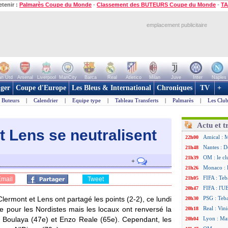
etenir :
Palmarès Coupe du Monde
-
Classement des BUTEURS Coupe du Monde
-
TA
emplacement publicitaire
n Utd
Arsenal
Liverpool
ManCity
Barca
Real
Atletico
Milan
Juve
Inter
Naples
ger
Coupe d'Europe
Les Bleus & International
Chroniques
TV
+
Buteurs
|
Calendrier
|
Equipe type
|
Tableau Transferts
|
Palmarès
|
Les Club
Actu et t
t Lens se neutralisent
Amical : 
22h00
Nantes : D
21h48
OM : le cl
21h39
+
Monaco : 
21h26
FIFA : Teb
21h05
Email
Tweet
FIFA : l'U
20h47
lermont et Lens ont partagé les points (2-2), ce lundi
PSG : Teb
20h30
re pour les Nordistes mais les locaux ont renversé la
Real : Vini
20h18
d Boulaya (47e) et Enzo Reale (65e). Cependant, les
Lyon : Man
20h04