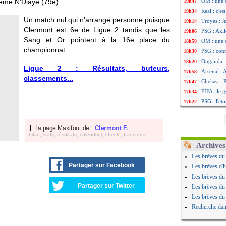
eme N'Diaye (79e).
OM : une 
19h47
Real : c'e
19h34
Un match nul qui n'arrange personne puisque
Troyes : J
19h14
Clermont est 6e de Ligue 2 tandis que les
PSG : Akli
19h06
Sang et Or pointent à la 16e place du
OM : une 
18h50
championnat.
PSG : cont
18h30
Ouganda :
18h20
Ligue 2 : Résultats, buteurs,
Arsenal : 
17h58
classements...
Chelsea : P
17h47
FIFA : le 
17h34
PSG : l'ét
17h22
Bologne : 
17h10
OM : acco
16h59
la page Maxifoot de :
Clermont F.
OM : Medi
16h53
bilan, stats, résultats, calendrier, effectif, transferts, ...
Uruguay : 
16h45
Archives
Séville : 
16h34
Les brèves du
PSG : Ndja
16h21
Partager sur Facebook
Les brèves d'h
Real : Dio
16h04
Les brèves du
Man City :
15h50
Partager sur Twitter
Les brèves du
Rennes : A
15h40
Les brèves du
Aston Vill
15h18
Recherche dan
OM : une 
15h01
Le Havre :
14h46