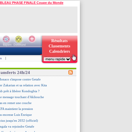
BLEAU PHASE FINALE Coupe du Monde
Résultats
Bayern
Dortmund
Classements
Calendriers
s
|
ransferts 24h/24
Monaco s'impose contre Getafe
er Zakarian et sa relation avec Kita
ub prêt à libérer Kondogbia ?
le message touchant d'Akliouche
as en remet une couche
EFA maintient la pression
as encense Luis Enrique
cius jusqu'en 2032 (officiel)
gala va rejoindre Getafe